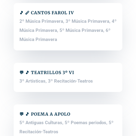
🎵 🪈 CANTOS FAROL IV
2º Música Primavera
,
3º Música Primavera
,
4º
Música Primavera
,
5º Música Primavera
,
6º
Música Primavera
💬 🎵 TEATRILLOS 3º VI
3º Artísticas
,
3º Recitación-Teatros
💬 🎵 POEMA A APOLO
5º Antiguas Culturas
,
5º Poemas periodos
,
5º
Recitación-Teatros