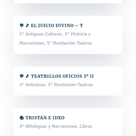
💬 🎵 EL JUICIO DIVINO – T
5º Antiguas Culturas
,
5º Historia y
Narraciones
,
5º Recitación-Teatros
💬 🎵 TEATRILLOS OFICIOS 3º II
3º Artísticas
,
3º Recitación-Teatros
📚 TRISTÁN E IDEO
4º Mitologías y Narraciones
,
Libros