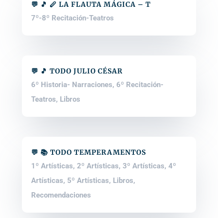
💬 🎵 🪈 LA FLAUTA MÁGICA – T
7º-8º Recitación-Teatros
💬 🎵 TODO JULIO CÉSAR
6º Historia- Narraciones
,
6º Recitación-
Teatros
,
Libros
💬 📚 TODO TEMPERAMENTOS
1º Artísticas
,
2º Artísticas
,
3º Artísticas
,
4º
Artísticas
,
5º Artísticas
,
Libros
,
Recomendaciones