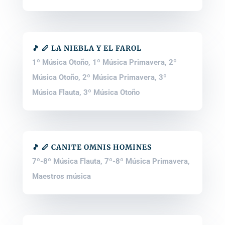
🎵 🪈 LA NIEBLA Y EL FAROL
1º Música Otoño
,
1º Música Primavera
,
2º
Música Otoño
,
2º Música Primavera
,
3º
Música Flauta
,
3º Música Otoño
🎵 🪈 CANITE OMNIS HOMINES
7º-8º Música Flauta
,
7º-8º Música Primavera
,
Maestros música