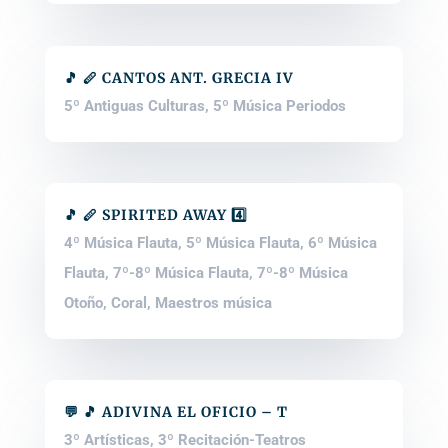
🎵 🪈 CANTOS ANT. GRECIA IV
5º Antiguas Culturas
,
5º Música Periodos
🎵 🪈 SPIRITED AWAY 4️⃣
4º Música Flauta
,
5º Música Flauta
,
6º Música
Flauta
,
7º-8º Música Flauta
,
7º-8º Música
Otoño
,
Coral
,
Maestros música
💬 🎵 ADIVINA EL OFICIO – T
3º Artísticas
,
3º Recitación-Teatros