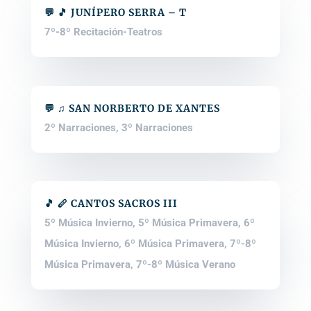
💬 🎵 JUNÍPERO SERRA – T
7º-8º Recitación-Teatros
💬 ♫ SAN NORBERTO DE XANTES
2º Narraciones
,
3º Narraciones
🎵 🪈 CANTOS SACROS III
5º Música Invierno
,
5º Música Primavera
,
6º
Música Invierno
,
6º Música Primavera
,
7º-8º
Música Primavera
,
7º-8º Música Verano