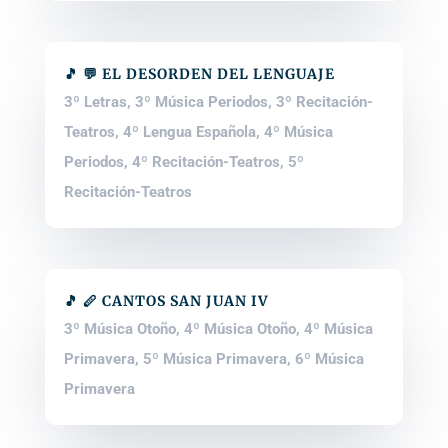
🎵 💬 EL DESORDEN DEL LENGUAJE
3º Letras
,
3º Música Periodos
,
3º Recitación-
Teatros
,
4º Lengua Española
,
4º Música
Periodos
,
4º Recitación-Teatros
,
5º
Recitación-Teatros
🎵 🪈 CANTOS SAN JUAN IV
3º Música Otoño
,
4º Música Otoño
,
4º Música
Primavera
,
5º Música Primavera
,
6º Música
Primavera