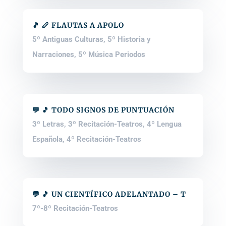
🎵 🪈 FLAUTAS A APOLO
5º Antiguas Culturas
,
5º Historia y
Narraciones
,
5º Música Periodos
💬 🎵 TODO SIGNOS DE PUNTUACIÓN
3º Letras
,
3º Recitación-Teatros
,
4º Lengua
Española
,
4º Recitación-Teatros
💬 🎵 UN CIENTÍFICO ADELANTADO – T
7º-8º Recitación-Teatros