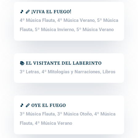
🎵 🪈 ¡VIVA EL FUEGO!
4º Música Flauta
,
4º Música Verano
,
5º Música
Flauta
,
5º Música Invierno
,
5º Música Verano
📚 EL VISITANTE DEL LABERINTO
3º Letras
,
4º Mitologías y Narraciones
,
Libros
🎵 🪈 OYE EL FUEGO
3º Música Flauta
,
3º Música Otoño
,
4º Música
Flauta
,
4º Música Verano