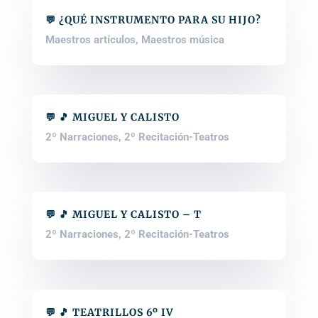
💬 ¿QUÉ INSTRUMENTO PARA SU HIJO?
Maestros artículos
,
Maestros música
💬 🎵 MIGUEL Y CALISTO
2º Narraciones
,
2º Recitación-Teatros
💬 🎵 MIGUEL Y CALISTO – T
2º Narraciones
,
2º Recitación-Teatros
💬 🎵 TEATRILLOS 6º IV