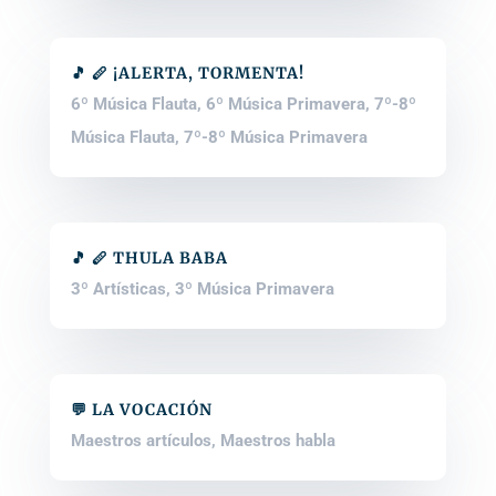
🎵 🪈 ¡ALERTA, TORMENTA!
6º Música Flauta
,
6º Música Primavera
,
7º-8º
Música Flauta
,
7º-8º Música Primavera
🎵 🪈 THULA BABA
3º Artísticas
,
3º Música Primavera
💬 LA VOCACIÓN
Maestros artículos
,
Maestros habla