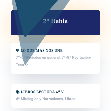
2º Habla
💬 LO QUE MÁS NOS UNE
7º-8º Periodos en general
,
7º-8º Recitación-
Teatros
📚 LIBROS LECTURA 4º V
4º Mitologías y Narraciones
,
Libros