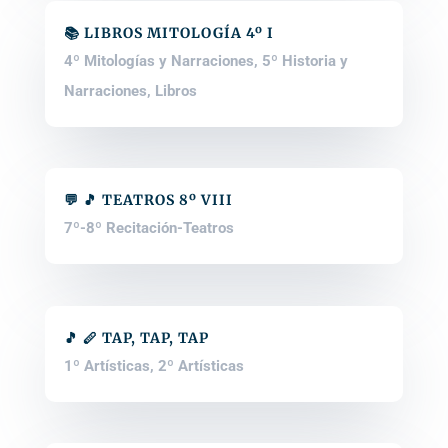
📚 LIBROS MITOLOGÍA 4º I
4º Mitologías y Narraciones
,
5º Historia y
Narraciones
,
Libros
💬 🎵 TEATROS 8º VIII
7º-8º Recitación-Teatros
🎵 🪈 TAP, TAP, TAP
1º Artísticas
,
2º Artísticas