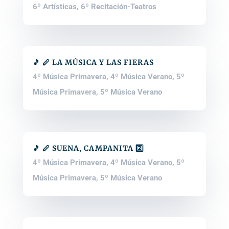
6º Artísticas
,
6º Recitación-Teatros
🎵 🪈 LA MÚSICA Y LAS FIERAS
4º Música Primavera
,
4º Música Verano
,
5º
Música Primavera
,
5º Música Verano
🎵 🪈 SUENA, CAMPANITA 2️⃣
4º Música Primavera
,
4º Música Verano
,
5º
Música Primavera
,
5º Música Verano