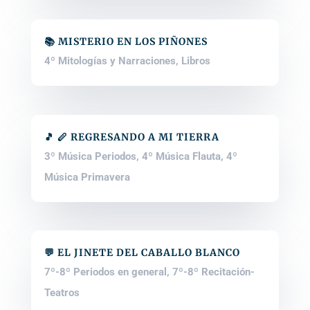
📚 MISTERIO EN LOS PIÑONES
4º Mitologías y Narraciones
,
Libros
🎵 🪈 REGRESANDO A MI TIERRA
3º Música Periodos
,
4º Música Flauta
,
4º
Música Primavera
💬 EL JINETE DEL CABALLO BLANCO
7º-8º Periodos en general
,
7º-8º Recitación-
Teatros