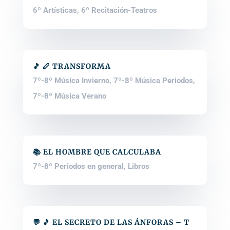
6º Artísticas
,
6º Recitación-Teatros
🎵 🪈 TRANSFORMA
7º-8º Música Invierno
,
7º-8º Música Periodos
,
7º-8º Música Verano
📚 EL HOMBRE QUE CALCULABA
7º-8º Periodos en general
,
Libros
💬 🎵 EL SECRETO DE LAS ÁNFORAS – T