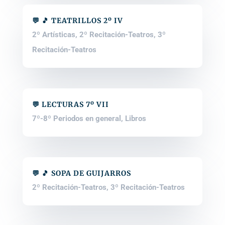
💬 🎵 TEATRILLOS 2º IV
2º Artísticas
,
2º Recitación-Teatros
,
3º
Recitación-Teatros
💬 LECTURAS 7º VII
7º-8º Periodos en general
,
Libros
💬 🎵 SOPA DE GUIJARROS
2º Recitación-Teatros
,
3º Recitación-Teatros