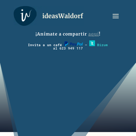
¡Anímate a compartir
aquí
!
Invita a un café
–
Bizum
al 623 949 117