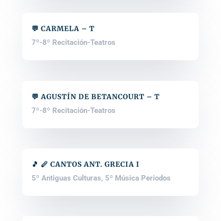
💬 CARMELA – T
7º-8º Recitación-Teatros
💬 AGUSTÍN DE BETANCOURT – T
7º-8º Recitación-Teatros
🎵 🪈 CANTOS ANT. GRECIA I
5º Antiguas Culturas
,
5º Música Periodos