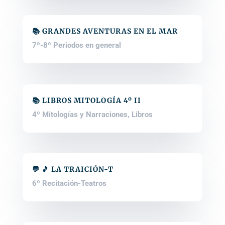
📚 GRANDES AVENTURAS EN EL MAR
7º-8º Periodos en general
📚 LIBROS MITOLOGÍA 4º II
4º Mitologías y Narraciones
,
Libros
💬 🎵 LA TRAICIÓN-T
6º Recitación-Teatros