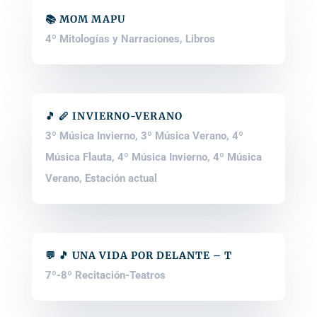
📚 MOM MAPU
4º Mitologías y Narraciones
,
Libros
🎵 🪈 INVIERNO-VERANO
3º Música Invierno
,
3º Música Verano
,
4º
Música Flauta
,
4º Música Invierno
,
4º Música
Verano
,
Estación actual
💬 🎵 UNA VIDA POR DELANTE – T
7º-8º Recitación-Teatros