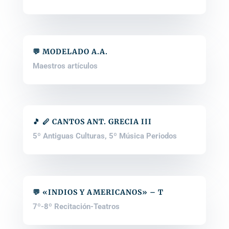
💬 MODELADO A.A.
Maestros artículos
🎵 🪈 CANTOS ANT. GRECIA III
5º Antiguas Culturas
,
5º Música Periodos
💬 «INDIOS Y AMERICANOS» – T
7º-8º Recitación-Teatros