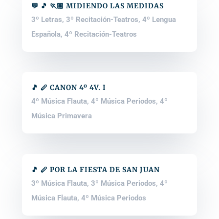
💬 🎵 🏃🏽 MIDIENDO LAS MEDIDAS
3º Letras
,
3º Recitación-Teatros
,
4º Lengua
Española
,
4º Recitación-Teatros
🎵 🪈 CANON 4º 4V. I
4º Música Flauta
,
4º Música Periodos
,
4º
Música Primavera
🎵 🪈 POR LA FIESTA DE SAN JUAN
3º Música Flauta
,
3º Música Periodos
,
4º
Música Flauta
,
4º Música Periodos