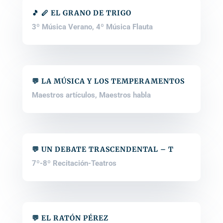
🎵 🪈 EL GRANO DE TRIGO
3º Música Verano
,
4º Música Flauta
💬 LA MÚSICA Y LOS TEMPERAMENTOS
Maestros artículos
,
Maestros habla
💬 UN DEBATE TRASCENDENTAL – T
7º-8º Recitación-Teatros
💬 EL RATÓN PÉREZ