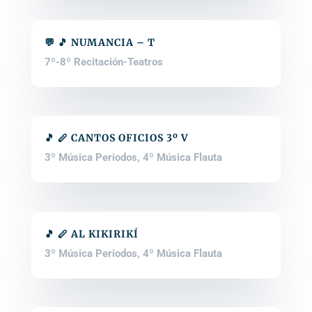
💬 🎵 NUMANCIA – T
7º-8º Recitación-Teatros
🎵 🪈 CANTOS OFICIOS 3º V
3º Música Periodos
,
4º Música Flauta
🎵 🪈 AL KIKIRIKÍ
3º Música Periodos
,
4º Música Flauta