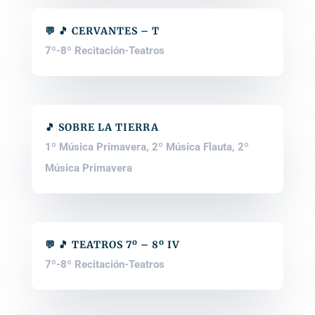
💬 🎵 CERVANTES – T
7º-8º Recitación-Teatros
🎵 SOBRE LA TIERRA
1º Música Primavera
,
2º Música Flauta
,
2º
Música Primavera
💬 🎵 TEATROS 7º – 8º IV
7º-8º Recitación-Teatros