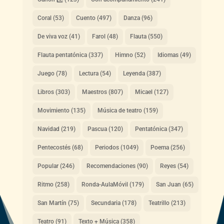
Coral
(53)
Cuento
(497)
Danza
(96)
De viva voz
(41)
Farol
(48)
Flauta
(550)
Flauta pentatónica
(337)
Himno
(52)
Idiomas
(49)
Juego
(78)
Lectura
(54)
Leyenda
(387)
Libros
(303)
Maestros
(807)
Micael
(127)
Movimiento
(135)
Música de teatro
(159)
Navidad
(219)
Pascua
(120)
Pentatónica
(347)
Pentecostés
(68)
Periodos
(1049)
Poema
(256)
Popular
(246)
Recomendaciones
(90)
Reyes
(54)
Ritmo
(258)
Ronda-AulaMóvil
(179)
San Juan
(65)
San Martín
(75)
Secundaria
(178)
Teatrillo
(213)
Teatro
(91)
Texto + Música
(358)