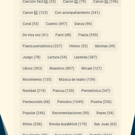
Canción fácil 4️⃣
(33)
Canon 2️⃣
(79)
Canon 3️⃣
(196)
Canon 4️⃣
(123)
Con acompañamiento
(241)
Coral
(53)
Cuento
(497)
Danza
(96)
De viva voz
(41)
Farol
(48)
Flauta
(550)
Flauta pentatónica
(337)
Himno
(52)
Idiomas
(49)
Juego
(78)
Lectura
(54)
Leyenda
(387)
Libros
(303)
Maestros
(807)
Micael
(127)
Movimiento
(135)
Música de teatro
(159)
Navidad
(219)
Pascua
(120)
Pentatónica
(347)
Pentecostés
(68)
Periodos
(1049)
Poema
(256)
Popular
(246)
Recomendaciones
(90)
Reyes
(54)
Ritmo
(258)
Ronda-AulaMóvil
(179)
San Juan
(65)