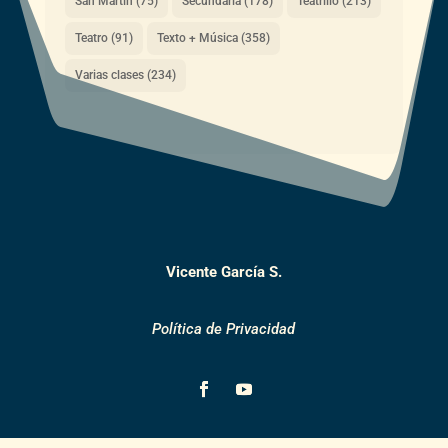
San Martín
(75)
Secundaria
(178)
Teatrillo
(213)
Teatro
(91)
Texto + Música
(358)
Varias clases
(234)
Vicente García S.
Política de Privacidad