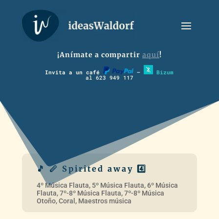
¡Anímate a compartir
aquí
!
Invita a un café
–
Bizum
al 623 949 117