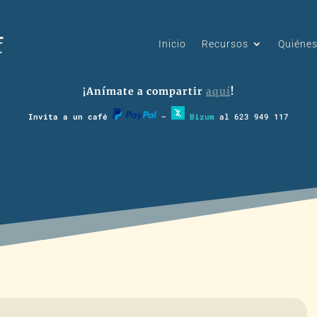
Inicio
Recursos
Quiéne
¡Anímate a compartir
aquí
!
Invita a un café
–
Bizum
al 623 949 117