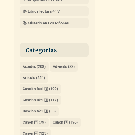
📚 Libros lectura 4º V
📚 Misterio en Los Piñones
Categorias
Acordes
(208)
Adviento
(83)
Artículo
(254)
Canción fácil 2️⃣
(199)
Canción fácil 3️⃣
(117)
Canción fácil 4️⃣
(33)
Canon 2️⃣
(79)
Canon 3️⃣
(196)
Canon 4️⃣
(123)