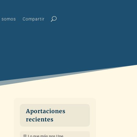
s somos
Compartir
Aportaciones
recientes
💬 Lo que más nos Une