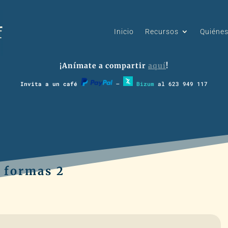
Inicio
Recursos
Quiéne
¡Anímate a compartir
aquí
!
Invita a un café
–
Bizum
al 623 949 117
e formas 2