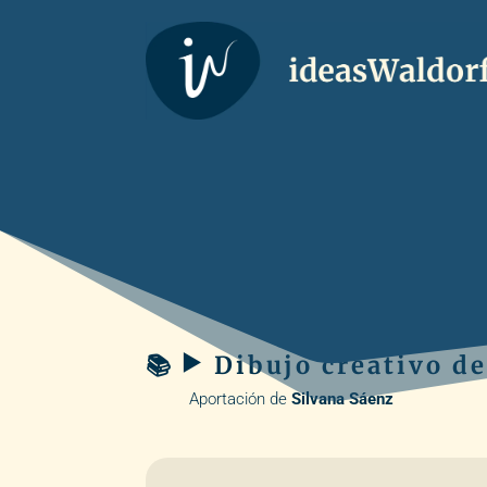
📚 ▶️ Dibujo creativo d
Aportación de
Silvana Sáenz