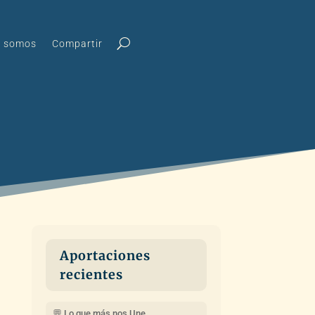
s somos
Compartir
Aportaciones
recientes
💬 Lo que más nos Une