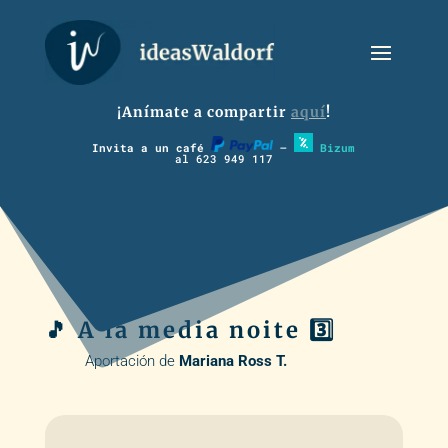
¡Anímate a compartir
aquí
!
Invita a un café
–
Bizum
al 623 949 117
🎵 A la media noite 3️⃣
Aportación de
Mariana Ross T.