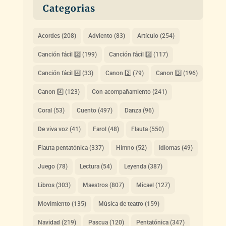
Categorias
Acordes
(208)
Adviento
(83)
Artículo
(254)
Canción fácil 2️⃣
(199)
Canción fácil 3️⃣
(117)
Canción fácil 4️⃣
(33)
Canon 2️⃣
(79)
Canon 3️⃣
(196)
Canon 4️⃣
(123)
Con acompañamiento
(241)
Coral
(53)
Cuento
(497)
Danza
(96)
De viva voz
(41)
Farol
(48)
Flauta
(550)
Flauta pentatónica
(337)
Himno
(52)
Idiomas
(49)
Juego
(78)
Lectura
(54)
Leyenda
(387)
Libros
(303)
Maestros
(807)
Micael
(127)
Movimiento
(135)
Música de teatro
(159)
Navidad
(219)
Pascua
(120)
Pentatónica
(347)