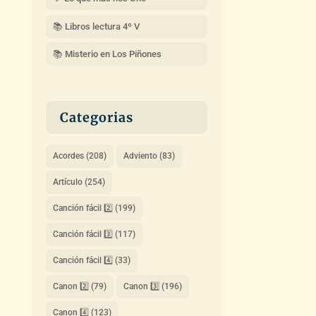
📚 Libros lectura 4º V
📚 Misterio en Los Piñones
Categorias
Acordes
(208)
Adviento
(83)
Artículo
(254)
Canción fácil 2️⃣
(199)
Canción fácil 3️⃣
(117)
Canción fácil 4️⃣
(33)
Canon 2️⃣
(79)
Canon 3️⃣
(196)
Canon 4️⃣
(123)