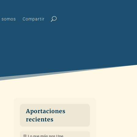
s somos
Compartir
Aportaciones
recientes
💬 Lo que más nos Une