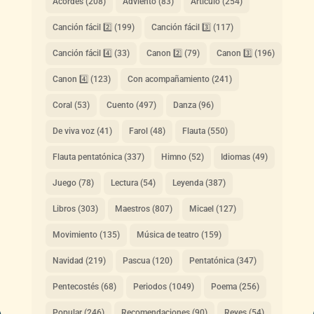
Acordes
(208)
Adviento
(83)
Artículo
(254)
Canción fácil 2️⃣
(199)
Canción fácil 3️⃣
(117)
Canción fácil 4️⃣
(33)
Canon 2️⃣
(79)
Canon 3️⃣
(196)
Canon 4️⃣
(123)
Con acompañamiento
(241)
Coral
(53)
Cuento
(497)
Danza
(96)
De viva voz
(41)
Farol
(48)
Flauta
(550)
Flauta pentatónica
(337)
Himno
(52)
Idiomas
(49)
Juego
(78)
Lectura
(54)
Leyenda
(387)
Libros
(303)
Maestros
(807)
Micael
(127)
Movimiento
(135)
Música de teatro
(159)
Navidad
(219)
Pascua
(120)
Pentatónica
(347)
Pentecostés
(68)
Periodos
(1049)
Poema
(256)
Popular
(246)
Recomendaciones
(90)
Reyes
(54)