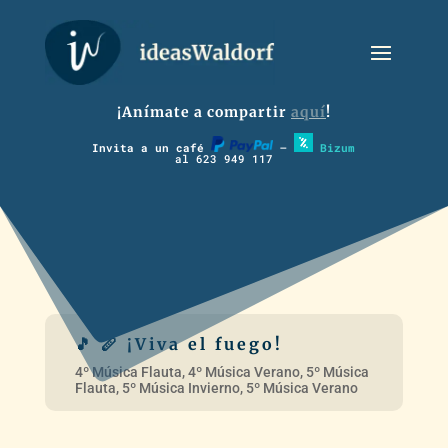
¡Anímate a compartir
aquí
!
Invita a un café
–
Bizum
al 623 949 117