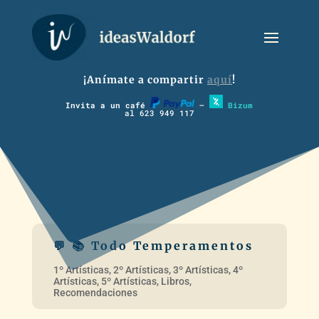
¡Anímate a compartir
aquí
!
Invita a un café
–
Bizum
al 623 949 117