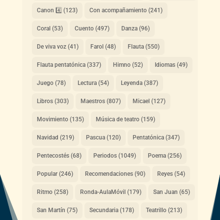
Canon 4️⃣
(123)
Con acompañamiento
(241)
Coral
(53)
Cuento
(497)
Danza
(96)
De viva voz
(41)
Farol
(48)
Flauta
(550)
Flauta pentatónica
(337)
Himno
(52)
Idiomas
(49)
Juego
(78)
Lectura
(54)
Leyenda
(387)
Libros
(303)
Maestros
(807)
Micael
(127)
Movimiento
(135)
Música de teatro
(159)
Navidad
(219)
Pascua
(120)
Pentatónica
(347)
Pentecostés
(68)
Periodos
(1049)
Poema
(256)
Popular
(246)
Recomendaciones
(90)
Reyes
(54)
Ritmo
(258)
Ronda-AulaMóvil
(179)
San Juan
(65)
San Martín
(75)
Secundaria
(178)
Teatrillo
(213)