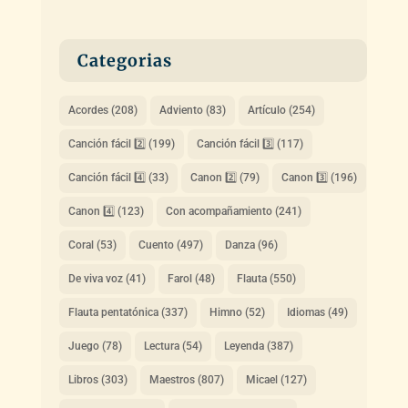
Categorias
Acordes
(208)
Adviento
(83)
Artículo
(254)
Canción fácil 2️⃣
(199)
Canción fácil 3️⃣
(117)
Canción fácil 4️⃣
(33)
Canon 2️⃣
(79)
Canon 3️⃣
(196)
Canon 4️⃣
(123)
Con acompañamiento
(241)
Coral
(53)
Cuento
(497)
Danza
(96)
De viva voz
(41)
Farol
(48)
Flauta
(550)
Flauta pentatónica
(337)
Himno
(52)
Idiomas
(49)
Juego
(78)
Lectura
(54)
Leyenda
(387)
Libros
(303)
Maestros
(807)
Micael
(127)