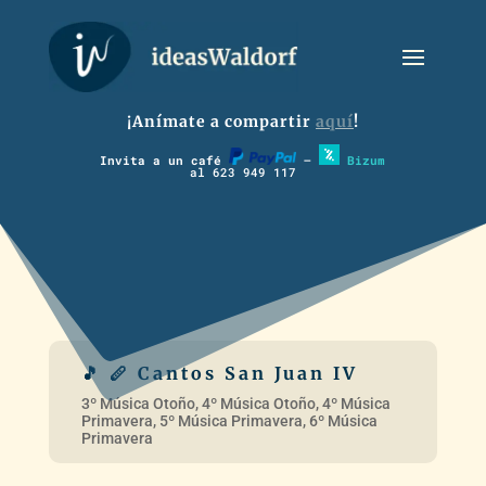
¡Anímate a compartir
aquí
!
Invita a un café
–
Bizum
al 623 949 117