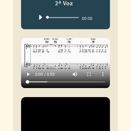
2ª Voz
Reproductor
00:00
de
audio