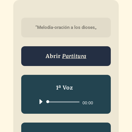
“Melodía-oración a los dioses„
Abrir
Partitura
1ª Voz
Reproductor
00:00
de
audio