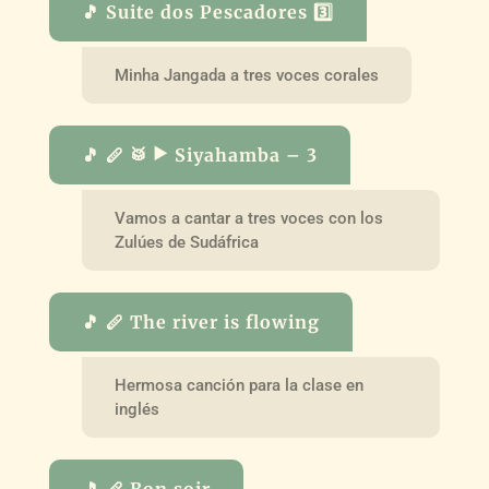
🎵 Suite dos Pescadores 3️⃣
Minha Jangada a tres voces corales
🎵 🪈 🥁 ▶️ Siyahamba – 3
Vamos a cantar a tres voces con los
Zulúes de Sudáfrica
🎵 🪈 The river is flowing
Hermosa canción para la clase en
inglés
🎵 🪈 Bon soir