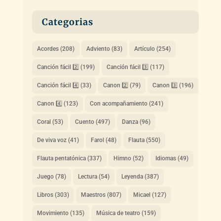
Categorias
Acordes
(208)
Adviento
(83)
Artículo
(254)
Canción fácil 2️⃣
(199)
Canción fácil 3️⃣
(117)
Canción fácil 4️⃣
(33)
Canon 2️⃣
(79)
Canon 3️⃣
(196)
Canon 4️⃣
(123)
Con acompañamiento
(241)
Coral
(53)
Cuento
(497)
Danza
(96)
De viva voz
(41)
Farol
(48)
Flauta
(550)
Flauta pentatónica
(337)
Himno
(52)
Idiomas
(49)
Juego
(78)
Lectura
(54)
Leyenda
(387)
Libros
(303)
Maestros
(807)
Micael
(127)
Movimiento
(135)
Música de teatro
(159)