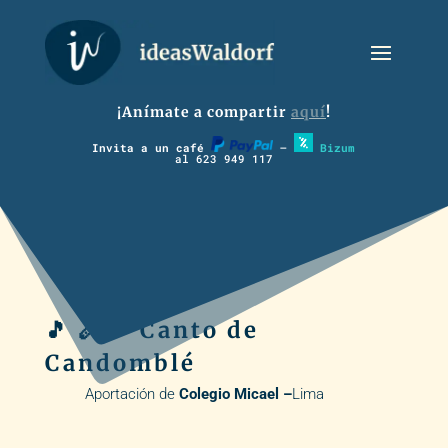
¡Anímate a compartir
aquí
!
Invita a un café
–
Bizum
al 623 949 117
🎵 🪈 ▶️ Canto de
Candomblé
Aportación de
Colegio Micael –
Lima