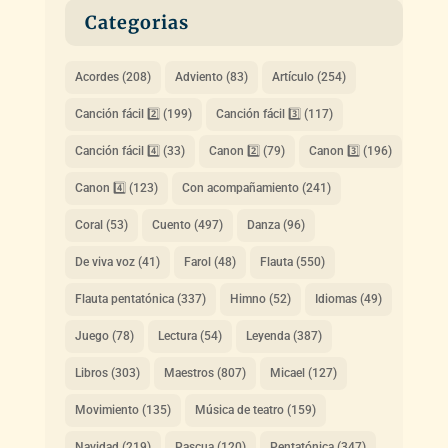
Categorias
Acordes
(208)
Adviento
(83)
Artículo
(254)
Canción fácil 2️⃣
(199)
Canción fácil 3️⃣
(117)
Canción fácil 4️⃣
(33)
Canon 2️⃣
(79)
Canon 3️⃣
(196)
Canon 4️⃣
(123)
Con acompañamiento
(241)
Coral
(53)
Cuento
(497)
Danza
(96)
De viva voz
(41)
Farol
(48)
Flauta
(550)
Flauta pentatónica
(337)
Himno
(52)
Idiomas
(49)
Juego
(78)
Lectura
(54)
Leyenda
(387)
Libros
(303)
Maestros
(807)
Micael
(127)
Movimiento
(135)
Música de teatro
(159)
Navidad
(219)
Pascua
(120)
Pentatónica
(347)