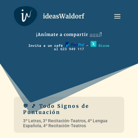
¡Anímate a compartir
aquí
!
Invita a un café
–
Bizum
al 623 949 117