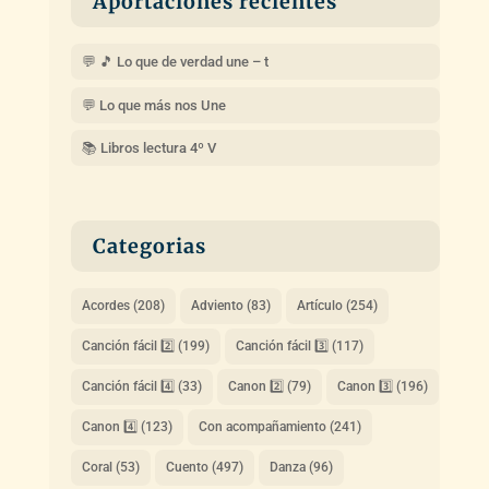
Aportaciones recientes
💬 🎵 Lo que de verdad une – t
💬 Lo que más nos Une
📚 Libros lectura 4º V
Categorias
Acordes
(208)
Adviento
(83)
Artículo
(254)
Canción fácil 2️⃣
(199)
Canción fácil 3️⃣
(117)
Canción fácil 4️⃣
(33)
Canon 2️⃣
(79)
Canon 3️⃣
(196)
Canon 4️⃣
(123)
Con acompañamiento
(241)
Coral
(53)
Cuento
(497)
Danza
(96)