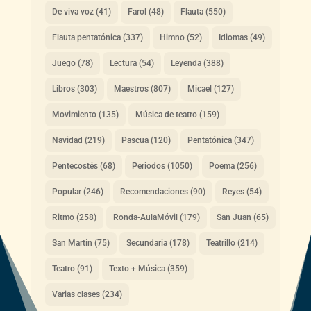
De viva voz
(41)
Farol
(48)
Flauta
(550)
Flauta pentatónica
(337)
Himno
(52)
Idiomas
(49)
Juego
(78)
Lectura
(54)
Leyenda
(388)
Libros
(303)
Maestros
(807)
Micael
(127)
Movimiento
(135)
Música de teatro
(159)
Navidad
(219)
Pascua
(120)
Pentatónica
(347)
Pentecostés
(68)
Periodos
(1050)
Poema
(256)
Popular
(246)
Recomendaciones
(90)
Reyes
(54)
Ritmo
(258)
Ronda-AulaMóvil
(179)
San Juan
(65)
San Martín
(75)
Secundaria
(178)
Teatrillo
(214)
Teatro
(91)
Texto + Música
(359)
Varias clases
(234)