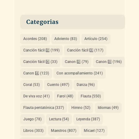
Categorias
Acordes
(208)
Adviento
(83)
Artículo
(254)
Canción fácil 2️⃣
(199)
Canción fácil 3️⃣
(117)
Canción fácil 4️⃣
(33)
Canon 2️⃣
(79)
Canon 3️⃣
(196)
Canon 4️⃣
(123)
Con acompañamiento
(241)
Coral
(53)
Cuento
(497)
Danza
(96)
De viva voz
(41)
Farol
(48)
Flauta
(550)
Flauta pentatónica
(337)
Himno
(52)
Idiomas
(49)
Juego
(78)
Lectura
(54)
Leyenda
(387)
Libros
(303)
Maestros
(807)
Micael
(127)