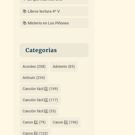
📚 Libros lectura 4º V
📚 Misterio en Los Piñones
Categorias
Acordes
(208)
Adviento
(83)
Artículo
(254)
Canción fácil 2️⃣
(199)
Canción fácil 3️⃣
(117)
Canción fácil 4️⃣
(33)
Canon 2️⃣
(79)
Canon 3️⃣
(196)
Canon 4️⃣
(123)