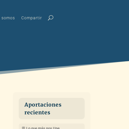
s somos
Compartir
Aportaciones
recientes
💬 Lo que más nos Une