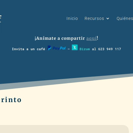
Inicio
Recursos
Quiéne
¡Anímate a compartir
aquí
!
Invita a un café
–
Bizum
al 623 949 117
erinto