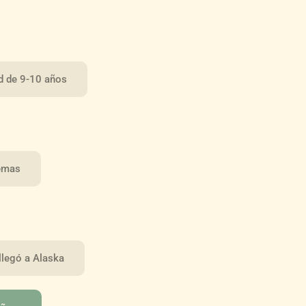
ad de 9-10 años
temas
 llegó a Alaska