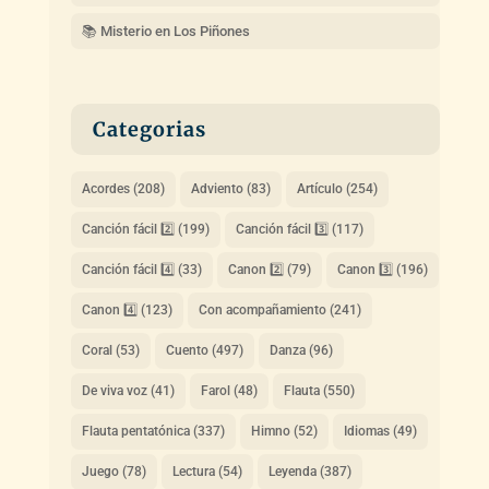
📚 Misterio en Los Piñones
Categorias
Acordes
(208)
Adviento
(83)
Artículo
(254)
Canción fácil 2️⃣
(199)
Canción fácil 3️⃣
(117)
Canción fácil 4️⃣
(33)
Canon 2️⃣
(79)
Canon 3️⃣
(196)
Canon 4️⃣
(123)
Con acompañamiento
(241)
Coral
(53)
Cuento
(497)
Danza
(96)
De viva voz
(41)
Farol
(48)
Flauta
(550)
Flauta pentatónica
(337)
Himno
(52)
Idiomas
(49)
Juego
(78)
Lectura
(54)
Leyenda
(387)