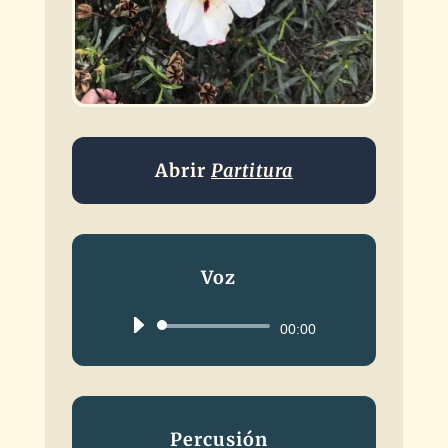
Abrir
Partitura
Voz
Reproductor
00:00
de
audio
Percusión