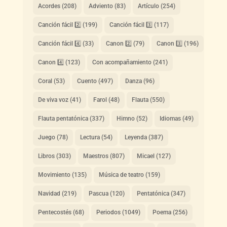
Acordes
(208)
Adviento
(83)
Artículo
(254)
Canción fácil 2️⃣
(199)
Canción fácil 3️⃣
(117)
Canción fácil 4️⃣
(33)
Canon 2️⃣
(79)
Canon 3️⃣
(196)
Canon 4️⃣
(123)
Con acompañamiento
(241)
Coral
(53)
Cuento
(497)
Danza
(96)
De viva voz
(41)
Farol
(48)
Flauta
(550)
Flauta pentatónica
(337)
Himno
(52)
Idiomas
(49)
Juego
(78)
Lectura
(54)
Leyenda
(387)
Libros
(303)
Maestros
(807)
Micael
(127)
Movimiento
(135)
Música de teatro
(159)
Navidad
(219)
Pascua
(120)
Pentatónica
(347)
Pentecostés
(68)
Periodos
(1049)
Poema
(256)