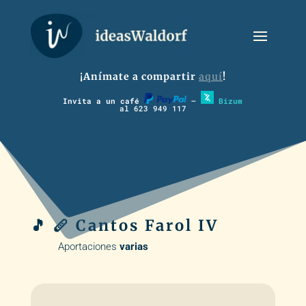
¡Anímate a compartir
aquí
!
Invita a un café
–
Bizum
al 623 949 117
🎵 🪈 Cantos Farol IV
Aportaciones
varias