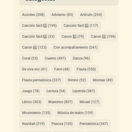
Acordes
(208)
Adviento
(83)
Artículo
(254)
Canción fácil 2️⃣
(199)
Canción fácil 3️⃣
(117)
Canción fácil 4️⃣
(33)
Canon 2️⃣
(79)
Canon 3️⃣
(196)
Canon 4️⃣
(123)
Con acompañamiento
(241)
Coral
(53)
Cuento
(497)
Danza
(96)
De viva voz
(41)
Farol
(48)
Flauta
(550)
Flauta pentatónica
(337)
Himno
(52)
Idiomas
(49)
Juego
(78)
Lectura
(54)
Leyenda
(387)
Libros
(303)
Maestros
(807)
Micael
(127)
Movimiento
(135)
Música de teatro
(159)
Navidad
(219)
Pascua
(120)
Pentatónica
(347)