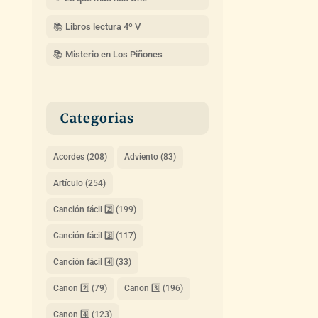
📚 Libros lectura 4º V
📚 Misterio en Los Piñones
Categorias
Acordes
(208)
Adviento
(83)
Artículo
(254)
Canción fácil 2️⃣
(199)
Canción fácil 3️⃣
(117)
Canción fácil 4️⃣
(33)
Canon 2️⃣
(79)
Canon 3️⃣
(196)
Canon 4️⃣
(123)