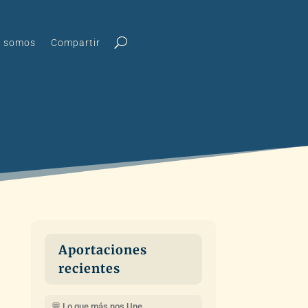
s somos
Compartir
Aportaciones
recientes
💬 Lo que más nos Une