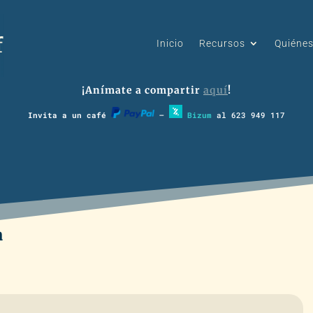
Inicio
Recursos
Quiéne
¡Anímate a compartir
aquí
!
Invita a un café
–
Bizum
al 623 949 117
a