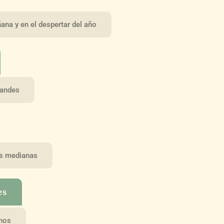
na y en el despertar del año
randes
es medianas
es
anos