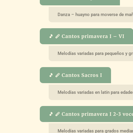
Danza – huayno para moverse de maña
🎵 🪈 Cantos primavera I – VI
Melodías variadas para pequeños y g
🎵 🪈 Cantos Sacros I
Melodías variadas en latín para edad
🎵 🪈 Cantos primavera I 2-3 voc
Melodías variadas para grados medi