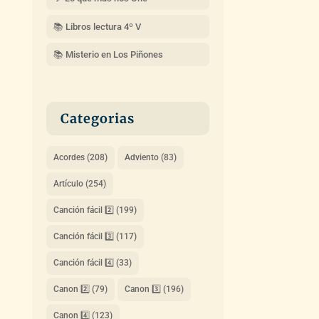
📚 Libros lectura 4º V
📚 Misterio en Los Piñones
Categorias
Acordes
(208)
Adviento
(83)
Artículo
(254)
Canción fácil 2️⃣
(199)
Canción fácil 3️⃣
(117)
Canción fácil 4️⃣
(33)
Canon 2️⃣
(79)
Canon 3️⃣
(196)
Canon 4️⃣
(123)