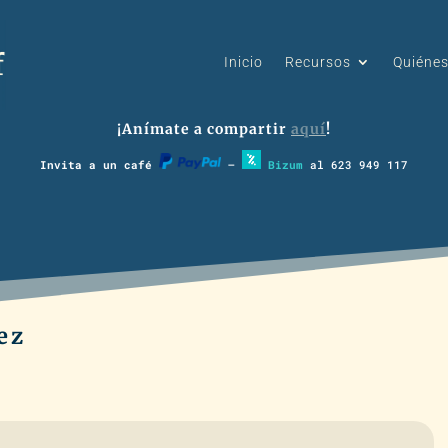
Inicio
Recursos
Quiéne
¡Anímate a compartir
aquí
!
Invita a un café
–
Bizum
al 623 949 117
ez