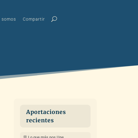
s somos
Compartir
Aportaciones
recientes
💬 Lo que más nos Une