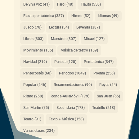
De viva voz
(41)
Farol
(48)
Flauta
(550)
Flauta pentatónica
(337)
Himno
(52)
Idiomas
(49)
Juego
(78)
Lectura
(54)
Leyenda
(387)
Libros
(303)
Maestros
(807)
Micael
(127)
Movimiento
(135)
Música de teatro
(159)
Navidad
(219)
Pascua
(120)
Pentatónica
(347)
Pentecostés
(68)
Periodos
(1049)
Poema
(256)
Popular
(246)
Recomendaciones
(90)
Reyes
(54)
Ritmo
(258)
Ronda-AulaMóvil
(179)
San Juan
(65)
San Martín
(75)
Secundaria
(178)
Teatrillo
(213)
Teatro
(91)
Texto + Música
(358)
Varias clases
(234)