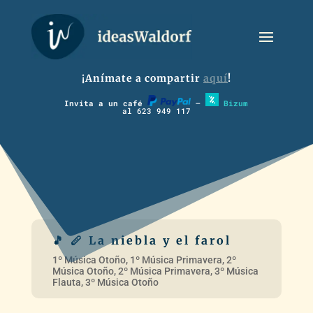
¡Anímate a compartir
aquí
!
Invita a un café
–
Bizum
al 623 949 117