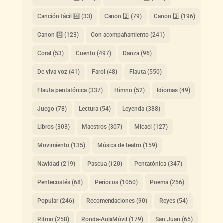
Canción fácil 4️⃣
(33)
Canon 2️⃣
(79)
Canon 3️⃣
(196)
Canon 4️⃣
(123)
Con acompañamiento
(241)
Coral
(53)
Cuento
(497)
Danza
(96)
De viva voz
(41)
Farol
(48)
Flauta
(550)
Flauta pentatónica
(337)
Himno
(52)
Idiomas
(49)
Juego
(78)
Lectura
(54)
Leyenda
(388)
Libros
(303)
Maestros
(807)
Micael
(127)
Movimiento
(135)
Música de teatro
(159)
Navidad
(219)
Pascua
(120)
Pentatónica
(347)
Pentecostés
(68)
Periodos
(1050)
Poema
(256)
Popular
(246)
Recomendaciones
(90)
Reyes
(54)
Ritmo
(258)
Ronda-AulaMóvil
(179)
San Juan
(65)