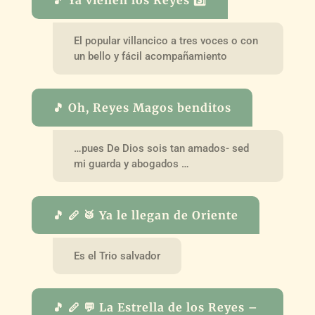
🎵 Ya vienen los Reyes 3️⃣
El popular villancico a tres voces o con
un bello y fácil acompañamiento
🎵 Oh, Reyes Magos benditos
…pues De Dios sois tan amados- sed
mi guarda y abogados …
🎵 🪈 🥁 Ya le llegan de Oriente
Es el Trio salvador
🎵 🪈 💬 La Estrella de los Reyes –