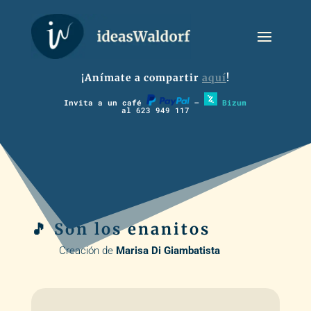
¡Anímate a compartir
aquí
!
Invita a un café
–
Bizum
al 623 949 117
🎵 Son los enanitos
Creación de
Marisa Di Giambatista