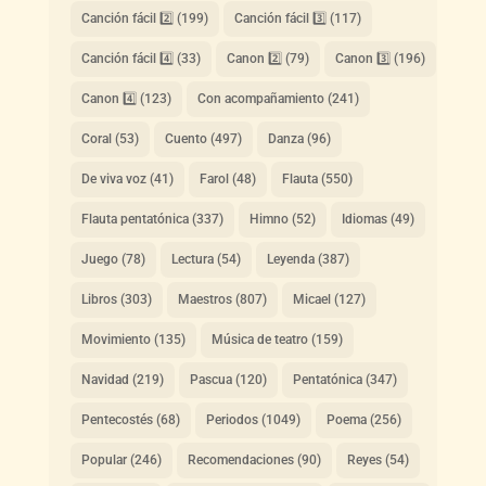
Canción fácil 2️⃣
(199)
Canción fácil 3️⃣
(117)
Canción fácil 4️⃣
(33)
Canon 2️⃣
(79)
Canon 3️⃣
(196)
Canon 4️⃣
(123)
Con acompañamiento
(241)
Coral
(53)
Cuento
(497)
Danza
(96)
De viva voz
(41)
Farol
(48)
Flauta
(550)
Flauta pentatónica
(337)
Himno
(52)
Idiomas
(49)
Juego
(78)
Lectura
(54)
Leyenda
(387)
Libros
(303)
Maestros
(807)
Micael
(127)
Movimiento
(135)
Música de teatro
(159)
Navidad
(219)
Pascua
(120)
Pentatónica
(347)
Pentecostés
(68)
Periodos
(1049)
Poema
(256)
Popular
(246)
Recomendaciones
(90)
Reyes
(54)