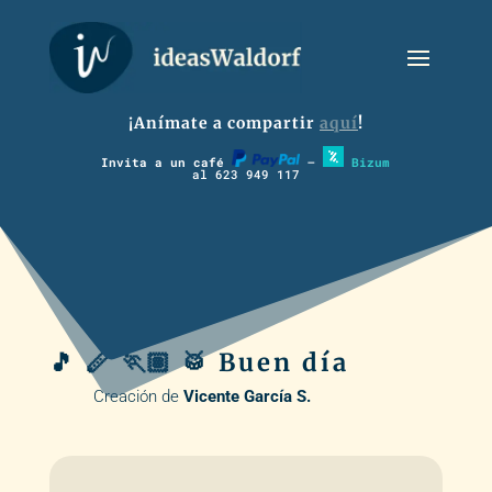
¡Anímate a compartir
aquí
!
Invita a un café
–
Bizum
al 623 949 117
🎵 🪈 🏃🏽 🥁 Buen día
Creación de
Vicente García S.