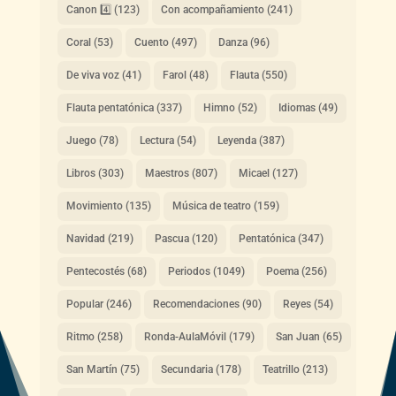
Canon 4️⃣
(123)
Con acompañamiento
(241)
Coral
(53)
Cuento
(497)
Danza
(96)
De viva voz
(41)
Farol
(48)
Flauta
(550)
Flauta pentatónica
(337)
Himno
(52)
Idiomas
(49)
Juego
(78)
Lectura
(54)
Leyenda
(387)
Libros
(303)
Maestros
(807)
Micael
(127)
Movimiento
(135)
Música de teatro
(159)
Navidad
(219)
Pascua
(120)
Pentatónica
(347)
Pentecostés
(68)
Periodos
(1049)
Poema
(256)
Popular
(246)
Recomendaciones
(90)
Reyes
(54)
Ritmo
(258)
Ronda-AulaMóvil
(179)
San Juan
(65)
San Martín
(75)
Secundaria
(178)
Teatrillo
(213)