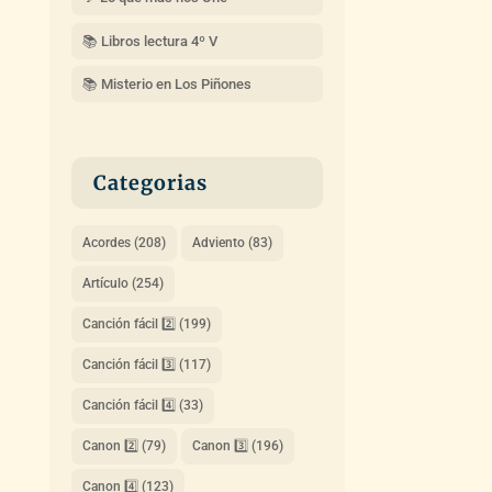
📚 Libros lectura 4º V
📚 Misterio en Los Piñones
Categorias
Acordes
(208)
Adviento
(83)
Artículo
(254)
Canción fácil 2️⃣
(199)
Canción fácil 3️⃣
(117)
Canción fácil 4️⃣
(33)
Canon 2️⃣
(79)
Canon 3️⃣
(196)
Canon 4️⃣
(123)