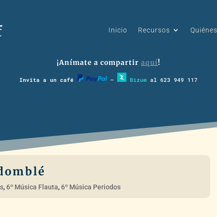
Inicio
Recursos
Quiéne
¡Anímate a compartir
aquí
!
Invita a un café
–
Bizum
al 623 949 117