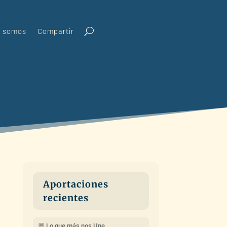
s somos
Compartir
Aportaciones
recientes
💬 Lo que más nos Une