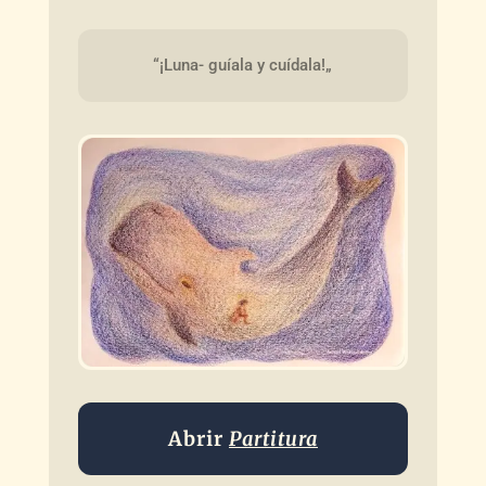
“¡Luna- guíala y cuídala!„
Abrir
Partitura