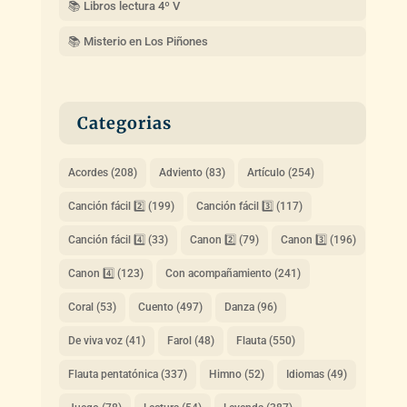
📚 Libros lectura 4º V
📚 Misterio en Los Piñones
Categorias
Acordes
(208)
Adviento
(83)
Artículo
(254)
Canción fácil 2️⃣
(199)
Canción fácil 3️⃣
(117)
Canción fácil 4️⃣
(33)
Canon 2️⃣
(79)
Canon 3️⃣
(196)
Canon 4️⃣
(123)
Con acompañamiento
(241)
Coral
(53)
Cuento
(497)
Danza
(96)
De viva voz
(41)
Farol
(48)
Flauta
(550)
Flauta pentatónica
(337)
Himno
(52)
Idiomas
(49)