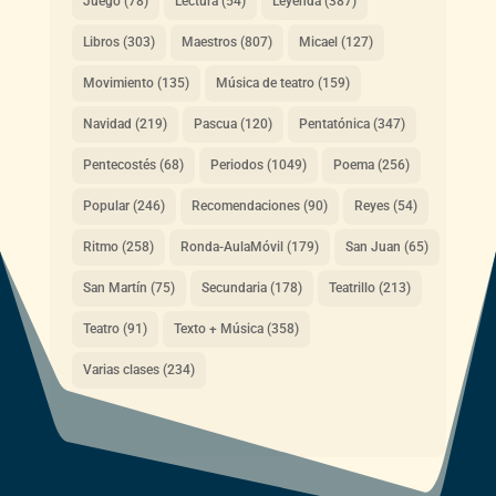
Juego
(78)
Lectura
(54)
Leyenda
(387)
Libros
(303)
Maestros
(807)
Micael
(127)
Movimiento
(135)
Música de teatro
(159)
Navidad
(219)
Pascua
(120)
Pentatónica
(347)
Pentecostés
(68)
Periodos
(1049)
Poema
(256)
Popular
(246)
Recomendaciones
(90)
Reyes
(54)
Ritmo
(258)
Ronda-AulaMóvil
(179)
San Juan
(65)
San Martín
(75)
Secundaria
(178)
Teatrillo
(213)
Teatro
(91)
Texto + Música
(358)
Varias clases
(234)