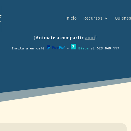
Inicio
Recursos
Quiéne
¡Anímate a compartir
aquí
!
Invita a un café
–
Bizum
al 623 949 117