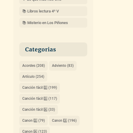
📚 Libros lectura 4º V
📚 Misterio en Los Piñones
Categorias
Acordes
(208)
Adviento
(83)
Artículo
(254)
Canción fácil 2️⃣
(199)
Canción fácil 3️⃣
(117)
Canción fácil 4️⃣
(33)
Canon 2️⃣
(79)
Canon 3️⃣
(196)
Canon 4️⃣
(123)