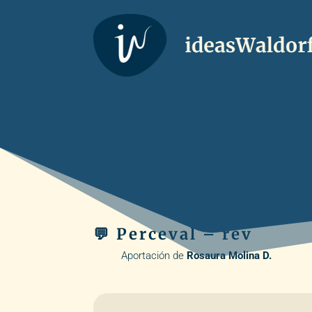
💬 Perceval – rev
Aportación de
Rosaura Molina D.