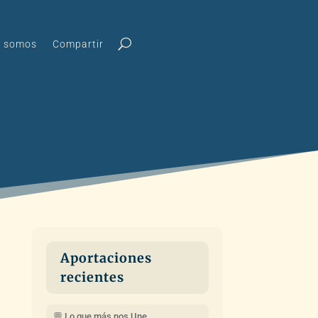
s somos
Compartir
Aportaciones
recientes
💬 Lo que más nos Une