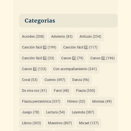
Categorias
Acordes
(208)
Adviento
(83)
Artículo
(254)
Canción fácil 2️⃣
(199)
Canción fácil 3️⃣
(117)
Canción fácil 4️⃣
(33)
Canon 2️⃣
(79)
Canon 3️⃣
(196)
Canon 4️⃣
(123)
Con acompañamiento
(241)
Coral
(53)
Cuento
(497)
Danza
(96)
De viva voz
(41)
Farol
(48)
Flauta
(550)
Flauta pentatónica
(337)
Himno
(52)
Idiomas
(49)
Juego
(78)
Lectura
(54)
Leyenda
(387)
Libros
(303)
Maestros
(807)
Micael
(127)