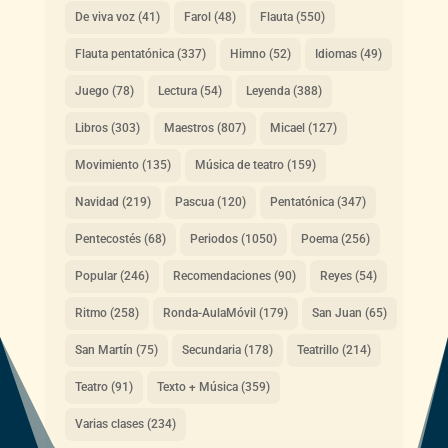
De viva voz
(41)
Farol
(48)
Flauta
(550)
Flauta pentatónica
(337)
Himno
(52)
Idiomas
(49)
Juego
(78)
Lectura
(54)
Leyenda
(388)
Libros
(303)
Maestros
(807)
Micael
(127)
Movimiento
(135)
Música de teatro
(159)
Navidad
(219)
Pascua
(120)
Pentatónica
(347)
Pentecostés
(68)
Periodos
(1050)
Poema
(256)
Popular
(246)
Recomendaciones
(90)
Reyes
(54)
Ritmo
(258)
Ronda-AulaMóvil
(179)
San Juan
(65)
San Martín
(75)
Secundaria
(178)
Teatrillo
(214)
Teatro
(91)
Texto + Música
(359)
Varias clases
(234)