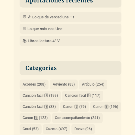
Aportaciones recientes
💬 🎵 Lo que de verdad une – t
💬 Lo que más nos Une
📚 Libros lectura 4º V
Categorias
Acordes
(208)
Adviento
(83)
Artículo
(254)
Canción fácil 2️⃣
(199)
Canción fácil 3️⃣
(117)
Canción fácil 4️⃣
(33)
Canon 2️⃣
(79)
Canon 3️⃣
(196)
Canon 4️⃣
(123)
Con acompañamiento
(241)
Coral
(53)
Cuento
(497)
Danza
(96)