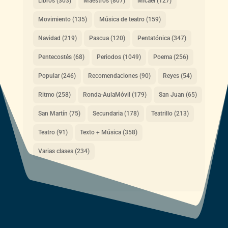
Libros
(303)
Maestros
(807)
Micael
(127)
Movimiento
(135)
Música de teatro
(159)
Navidad
(219)
Pascua
(120)
Pentatónica
(347)
Pentecostés
(68)
Periodos
(1049)
Poema
(256)
Popular
(246)
Recomendaciones
(90)
Reyes
(54)
Ritmo
(258)
Ronda-AulaMóvil
(179)
San Juan
(65)
San Martín
(75)
Secundaria
(178)
Teatrillo
(213)
Teatro
(91)
Texto + Música
(358)
Varias clases
(234)