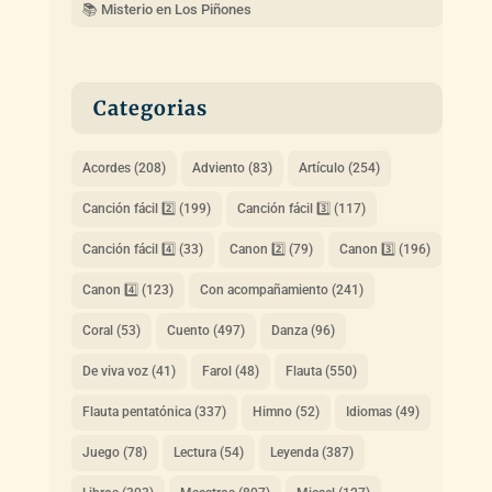
📚 Misterio en Los Piñones
Categorias
Acordes
(208)
Adviento
(83)
Artículo
(254)
Canción fácil 2️⃣
(199)
Canción fácil 3️⃣
(117)
Canción fácil 4️⃣
(33)
Canon 2️⃣
(79)
Canon 3️⃣
(196)
Canon 4️⃣
(123)
Con acompañamiento
(241)
Coral
(53)
Cuento
(497)
Danza
(96)
De viva voz
(41)
Farol
(48)
Flauta
(550)
Flauta pentatónica
(337)
Himno
(52)
Idiomas
(49)
Juego
(78)
Lectura
(54)
Leyenda
(387)