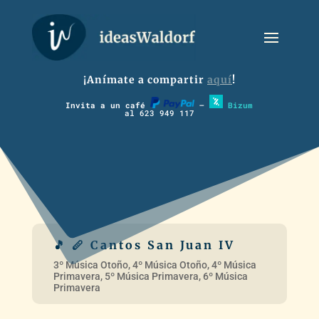
¡Anímate a compartir
aquí
!
Invita a un café
–
Bizum
al 623 949 117