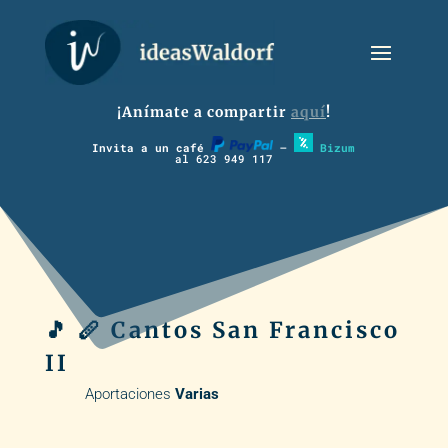
¡Anímate a compartir
aquí
!
Invita a un café
–
Bizum
al 623 949 117
🎵 🪈 Cantos San Francisco
II
Aportaciones
Varias