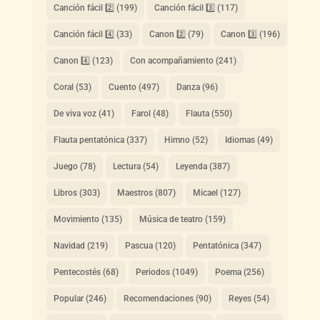
Canción fácil 2️⃣
(199)
Canción fácil 3️⃣
(117)
Canción fácil 4️⃣
(33)
Canon 2️⃣
(79)
Canon 3️⃣
(196)
Canon 4️⃣
(123)
Con acompañamiento
(241)
Coral
(53)
Cuento
(497)
Danza
(96)
De viva voz
(41)
Farol
(48)
Flauta
(550)
Flauta pentatónica
(337)
Himno
(52)
Idiomas
(49)
Juego
(78)
Lectura
(54)
Leyenda
(387)
Libros
(303)
Maestros
(807)
Micael
(127)
Movimiento
(135)
Música de teatro
(159)
Navidad
(219)
Pascua
(120)
Pentatónica
(347)
Pentecostés
(68)
Periodos
(1049)
Poema
(256)
Popular
(246)
Recomendaciones
(90)
Reyes
(54)