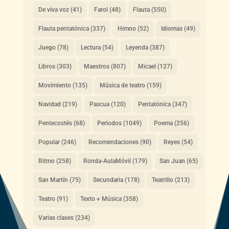
De viva voz
(41)
Farol
(48)
Flauta
(550)
Flauta pentatónica
(337)
Himno
(52)
Idiomas
(49)
Juego
(78)
Lectura
(54)
Leyenda
(387)
Libros
(303)
Maestros
(807)
Micael
(127)
Movimiento
(135)
Música de teatro
(159)
Navidad
(219)
Pascua
(120)
Pentatónica
(347)
Pentecostés
(68)
Periodos
(1049)
Poema
(256)
Popular
(246)
Recomendaciones
(90)
Reyes
(54)
Ritmo
(258)
Ronda-AulaMóvil
(179)
San Juan
(65)
San Martín
(75)
Secundaria
(178)
Teatrillo
(213)
Teatro
(91)
Texto + Música
(358)
Varias clases
(234)