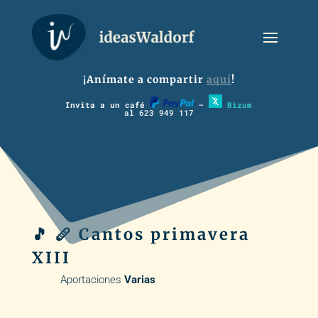
¡Anímate a compartir
aquí
!
Invita a un café
–
Bizum
al 623 949 117
🎵 🪈 Cantos primavera
XIII
Aportaciones
Varias