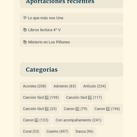
Aportaciones recientes
💬 Lo que más nos Une
📚 Libros lectura 4º V
📚 Misterio en Los Piñones
Categorias
Acordes
(208)
Adviento
(83)
Artículo
(254)
Canción fácil 2️⃣
(199)
Canción fácil 3️⃣
(117)
Canción fácil 4️⃣
(33)
Canon 2️⃣
(79)
Canon 3️⃣
(196)
Canon 4️⃣
(123)
Con acompañamiento
(241)
Coral
(53)
Cuento
(497)
Danza
(96)