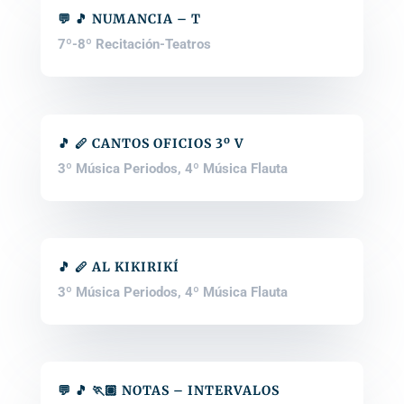
💬 🎵 NUMANCIA – T
7º-8º Recitación-Teatros
🎵 🪈 CANTOS OFICIOS 3º V
3º Música Periodos
,
4º Música Flauta
🎵 🪈 AL KIKIRIKÍ
3º Música Periodos
,
4º Música Flauta
💬 🎵 🏃🏽 NOTAS – INTERVALOS