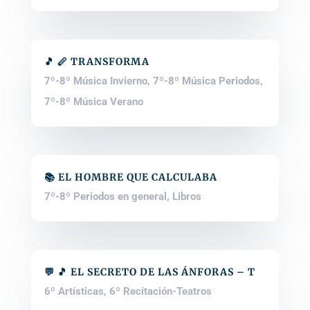
🎵 🪈 TRANSFORMA
7º-8º Música Invierno
,
7º-8º Música Periodos
,
7º-8º Música Verano
📚 EL HOMBRE QUE CALCULABA
7º-8º Periodos en general
,
Libros
💬 🎵 EL SECRETO DE LAS ÁNFORAS – T
6º Artísticas
,
6º Recitación-Teatros