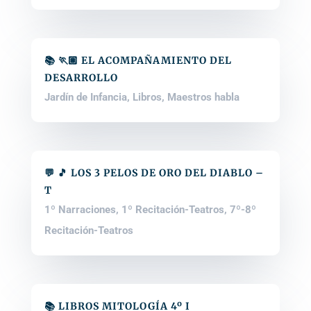
📚 🏃🏽 EL ACOMPAÑAMIENTO DEL
DESARROLLO
Jardín de Infancia
,
Libros
,
Maestros habla
💬 🎵 LOS 3 PELOS DE ORO DEL DIABLO –
T
1º Narraciones
,
1º Recitación-Teatros
,
7º-8º
Recitación-Teatros
📚 LIBROS MITOLOGÍA 4º I