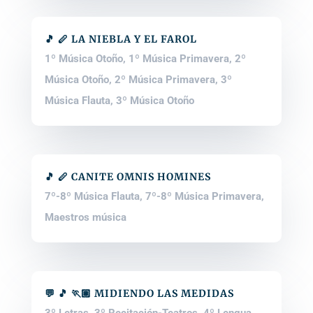
🎵 🪈 LA NIEBLA Y EL FAROL
1º Música Otoño
,
1º Música Primavera
,
2º
Música Otoño
,
2º Música Primavera
,
3º
Música Flauta
,
3º Música Otoño
🎵 🪈 CANITE OMNIS HOMINES
7º-8º Música Flauta
,
7º-8º Música Primavera
,
Maestros música
💬 🎵 🏃🏽 MIDIENDO LAS MEDIDAS