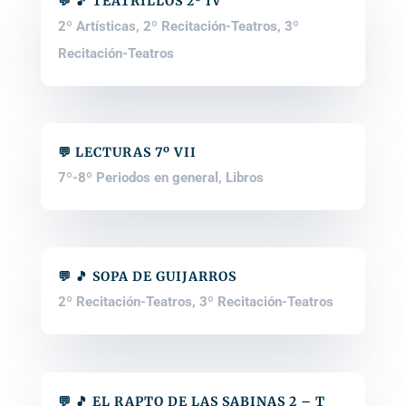
💬 🎵 TEATRILLOS 2º IV
2º Artísticas
,
2º Recitación-Teatros
,
3º
Recitación-Teatros
💬 LECTURAS 7º VII
7º-8º Periodos en general
,
Libros
💬 🎵 SOPA DE GUIJARROS
2º Recitación-Teatros
,
3º Recitación-Teatros
💬 🎵 EL RAPTO DE LAS SABINAS 2 – T