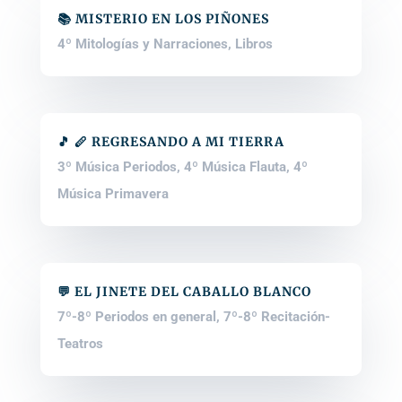
📚 MISTERIO EN LOS PIÑONES
4º Mitologías y Narraciones
,
Libros
🎵 🪈 REGRESANDO A MI TIERRA
3º Música Periodos
,
4º Música Flauta
,
4º
Música Primavera
💬 EL JINETE DEL CABALLO BLANCO
7º-8º Periodos en general
,
7º-8º Recitación-
Teatros