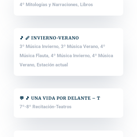
4º Mitologías y Narraciones
,
Libros
🎵 🪈 INVIERNO-VERANO
3º Música Invierno
,
3º Música Verano
,
4º
Música Flauta
,
4º Música Invierno
,
4º Música
Verano
,
Estación actual
💬 🎵 UNA VIDA POR DELANTE – T
7º-8º Recitación-Teatros