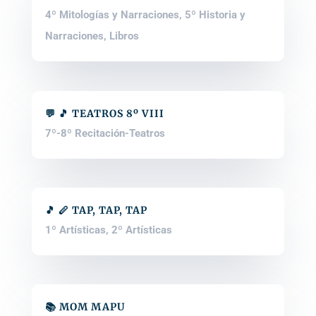
4º Mitologías y Narraciones
,
5º Historia y
Narraciones
,
Libros
💬 🎵 TEATROS 8º VIII
7º-8º Recitación-Teatros
🎵 🪈 TAP, TAP, TAP
1º Artísticas
,
2º Artísticas
📚 MOM MAPU