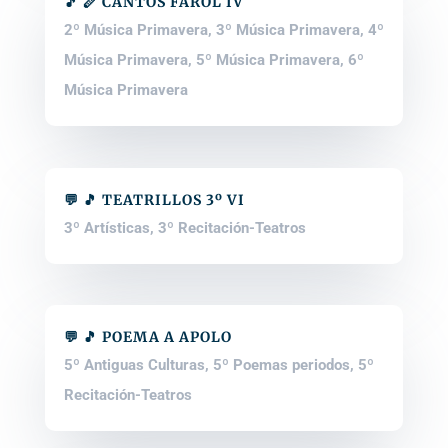
🎵 🪈 CANTOS FAROL IV
2º Música Primavera
,
3º Música Primavera
,
4º
Música Primavera
,
5º Música Primavera
,
6º
Música Primavera
💬 🎵 TEATRILLOS 3º VI
3º Artísticas
,
3º Recitación-Teatros
💬 🎵 POEMA A APOLO
5º Antiguas Culturas
,
5º Poemas periodos
,
5º
Recitación-Teatros