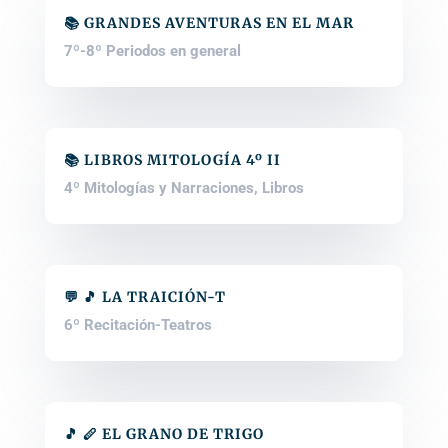
📚 GRANDES AVENTURAS EN EL MAR
7º-8º Periodos en general
📚 LIBROS MITOLOGÍA 4º II
4º Mitologías y Narraciones
,
Libros
💬 🎵 LA TRAICIÓN-T
6º Recitación-Teatros
🎵 🪈 EL GRANO DE TRIGO