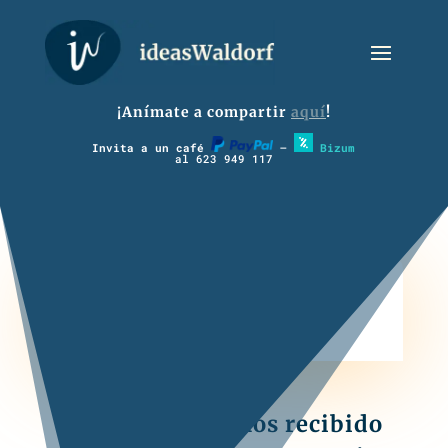
¡Anímate a compartir
aquí
!
Invita a un café
–
Bizum
al 623 949 117
7º/8º Música
Todavía no hemos recibido