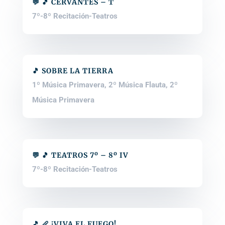
💬 🎵 CERVANTES – T
7º-8º Recitación-Teatros
🎵 SOBRE LA TIERRA
1º Música Primavera
,
2º Música Flauta
,
2º
Música Primavera
💬 🎵 TEATROS 7º – 8º IV
7º-8º Recitación-Teatros
🎵 🪈 ¡VIVA EL FUEGO!