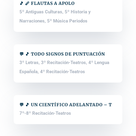
🎵 🪈 FLAUTAS A APOLO
5º Antiguas Culturas
,
5º Historia y
Narraciones
,
5º Música Periodos
💬 🎵 TODO SIGNOS DE PUNTUACIÓN
3º Letras
,
3º Recitación-Teatros
,
4º Lengua
Española
,
4º Recitación-Teatros
💬 🎵 UN CIENTÍFICO ADELANTADO – T
7º-8º Recitación-Teatros