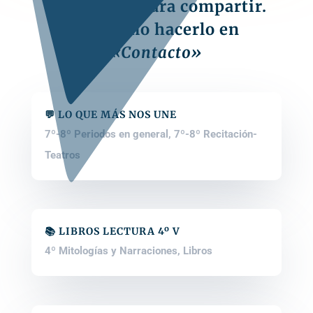
tu
material para compartir.
Lee cómo hacerlo en
«Contacto»
💬 LO QUE MÁS NOS UNE
7º-8º Periodos en general
,
7º-8º Recitación-
Teatros
📚 LIBROS LECTURA 4º V
4º Mitologías y Narraciones
,
Libros