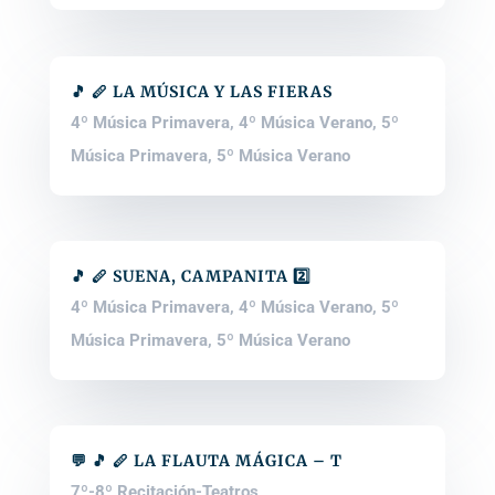
🎵 🪈 LA MÚSICA Y LAS FIERAS
4º Música Primavera
,
4º Música Verano
,
5º
Música Primavera
,
5º Música Verano
🎵 🪈 SUENA, CAMPANITA 2️⃣
4º Música Primavera
,
4º Música Verano
,
5º
Música Primavera
,
5º Música Verano
💬 🎵 🪈 LA FLAUTA MÁGICA – T
7º-8º Recitación-Teatros