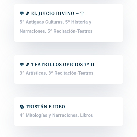
💬 🎵 EL JUICIO DIVINO – T
5º Antiguas Culturas
,
5º Historia y
Narraciones
,
5º Recitación-Teatros
💬 🎵 TEATRILLOS OFICIOS 3º II
3º Artísticas
,
3º Recitación-Teatros
📚 TRISTÁN E IDEO
4º Mitologías y Narraciones
,
Libros