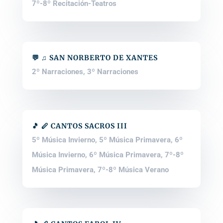
7º-8º Recitación-Teatros
💬 ♫ SAN NORBERTO DE XANTES
2º Narraciones
,
3º Narraciones
🎵 🪈 CANTOS SACROS III
5º Música Invierno
,
5º Música Primavera
,
6º
Música Invierno
,
6º Música Primavera
,
7º-8º
Música Primavera
,
7º-8º Música Verano