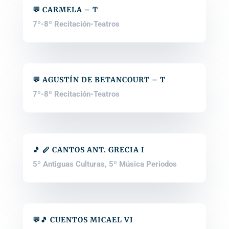
💬 CARMELA – T
7º-8º Recitación-Teatros
💬 AGUSTÍN DE BETANCOURT – T
7º-8º Recitación-Teatros
🎵 🪈 CANTOS ANT. GRECIA I
5º Antiguas Culturas
,
5º Música Periodos
💬🎵 CUENTOS MICAEL VI