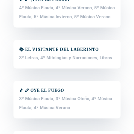
4º Música Flauta
,
4º Música Verano
,
5º Música
Flauta
,
5º Música Invierno
,
5º Música Verano
📚 EL VISITANTE DEL LABERINTO
3º Letras
,
4º Mitologías y Narraciones
,
Libros
🎵 🪈 OYE EL FUEGO
3º Música Flauta
,
3º Música Otoño
,
4º Música
Flauta
,
4º Música Verano