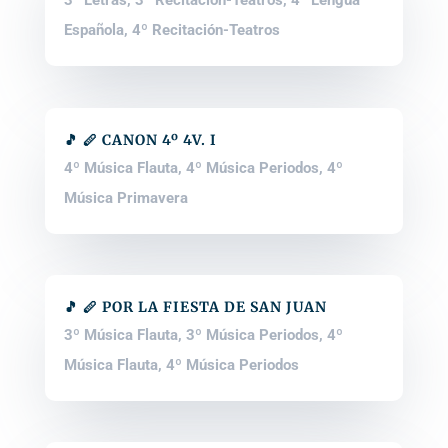
3º Letras
,
3º Recitación-Teatros
,
4º Lengua
Española
,
4º Recitación-Teatros
🎵 🪈 CANON 4º 4V. I
4º Música Flauta
,
4º Música Periodos
,
4º
Música Primavera
🎵 🪈 POR LA FIESTA DE SAN JUAN
3º Música Flauta
,
3º Música Periodos
,
4º
Música Flauta
,
4º Música Periodos