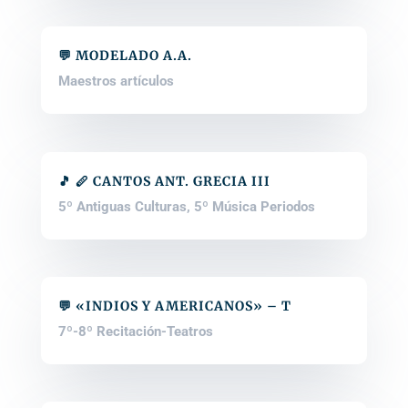
💬 MODELADO A.A.
Maestros artículos
🎵 🪈 CANTOS ANT. GRECIA III
5º Antiguas Culturas
,
5º Música Periodos
💬 «INDIOS Y AMERICANOS» – T
7º-8º Recitación-Teatros