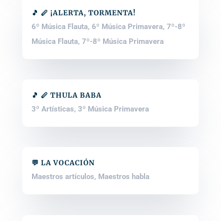
🎵 🪈 ¡ALERTA, TORMENTA!
6º Música Flauta
,
6º Música Primavera
,
7º-8º
Música Flauta
,
7º-8º Música Primavera
🎵 🪈 THULA BABA
3º Artísticas
,
3º Música Primavera
💬 LA VOCACIÓN
Maestros artículos
,
Maestros habla