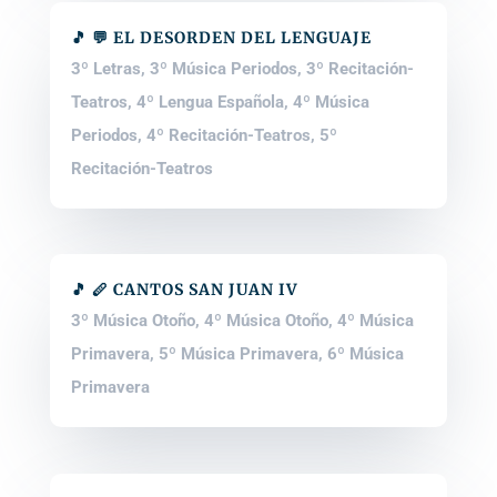
🎵 💬 EL DESORDEN DEL LENGUAJE
3º Letras
,
3º Música Periodos
,
3º Recitación-
Teatros
,
4º Lengua Española
,
4º Música
Periodos
,
4º Recitación-Teatros
,
5º
Recitación-Teatros
🎵 🪈 CANTOS SAN JUAN IV
3º Música Otoño
,
4º Música Otoño
,
4º Música
Primavera
,
5º Música Primavera
,
6º Música
Primavera