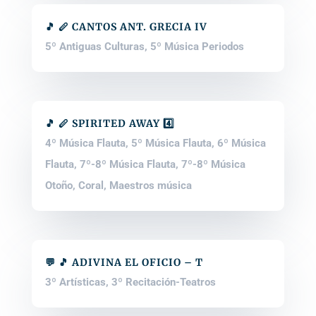
🎵 🪈 CANTOS ANT. GRECIA IV
5º Antiguas Culturas
,
5º Música Periodos
🎵 🪈 SPIRITED AWAY 4️⃣
4º Música Flauta
,
5º Música Flauta
,
6º Música
Flauta
,
7º-8º Música Flauta
,
7º-8º Música
Otoño
,
Coral
,
Maestros música
💬 🎵 ADIVINA EL OFICIO – T
3º Artísticas
,
3º Recitación-Teatros