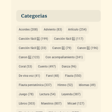
Categorias
Acordes
(208)
Adviento
(83)
Artículo
(254)
Canción fácil 2️⃣
(199)
Canción fácil 3️⃣
(117)
Canción fácil 4️⃣
(33)
Canon 2️⃣
(79)
Canon 3️⃣
(196)
Canon 4️⃣
(123)
Con acompañamiento
(241)
Coral
(53)
Cuento
(497)
Danza
(96)
De viva voz
(41)
Farol
(48)
Flauta
(550)
Flauta pentatónica
(337)
Himno
(52)
Idiomas
(49)
Juego
(78)
Lectura
(54)
Leyenda
(387)
Libros
(303)
Maestros
(807)
Micael
(127)