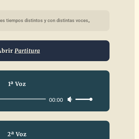
es tiempos distintos y con distintas voces„
Abrir
Partitura
1ª Voz
Reproductor
00:00
Utiliza
de
las
audio
teclas
de
2ª Voz
flecha