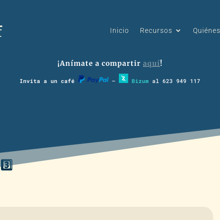
Inicio
Recursos
Quiéne
¡Anímate a compartir
aquí
!
Invita a un café
–
Bizum
al 623 949 117
3️⃣