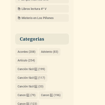
📚 Libros lectura 4º V
📚 Misterio en Los Piñones
Categorias
Acordes
(208)
Adviento
(83)
Artículo
(254)
Canción fácil 2️⃣
(199)
Canción fácil 3️⃣
(117)
Canción fácil 4️⃣
(33)
Canon 2️⃣
(79)
Canon 3️⃣
(196)
Canon 4️⃣
(123)