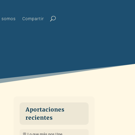
s somos
Compartir
Aportaciones
recientes
💬 Lo que más nos Une