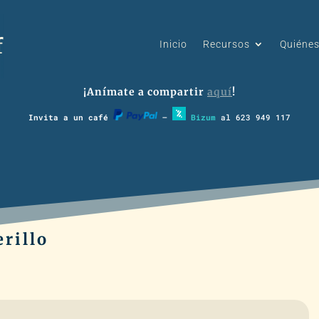
Inicio
Recursos
Quiéne
¡Anímate a compartir
aquí
!
Invita a un café
–
Bizum
al 623 949 117
erillo