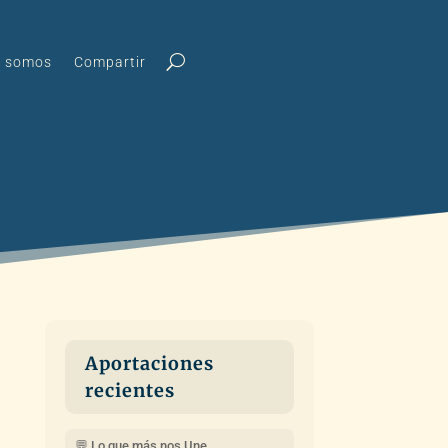
s somos
Compartir
Aportaciones
recientes
💬 Lo que más nos Une