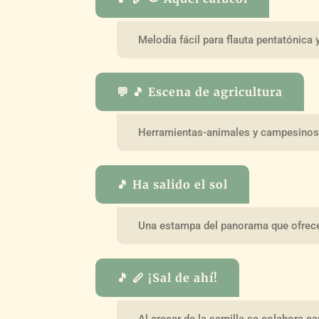
Melodía fácil para flauta pentatónic
💬 🎵 Escena de agricultura
Herramientas-animales y campesinos 
🎵 Ha salido el sol
Una estampa del panorama que ofrece
🎵 🪈 ¡Sal de ahí!
Al crecer de la semilla se colabora 