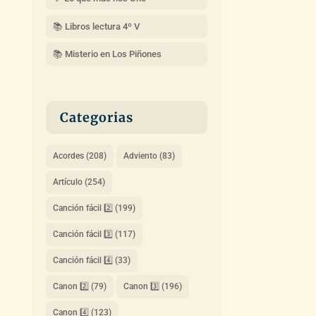
📚 Libros lectura 4º V
📚 Misterio en Los Piñones
Categorias
Acordes
(208)
Adviento
(83)
Artículo
(254)
Canción fácil 2️⃣
(199)
Canción fácil 3️⃣
(117)
Canción fácil 4️⃣
(33)
Canon 2️⃣
(79)
Canon 3️⃣
(196)
Canon 4️⃣
(123)