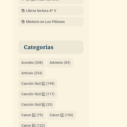
📚 Libros lectura 4º V
📚 Misterio en Los Piñones
Categorias
Acordes
(208)
Adviento
(83)
Artículo
(254)
Canción fácil 2️⃣
(199)
Canción fácil 3️⃣
(117)
Canción fácil 4️⃣
(33)
Canon 2️⃣
(79)
Canon 3️⃣
(196)
Canon 4️⃣
(123)