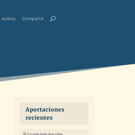
s somos
Compartir
Aportaciones
recientes
💬 Lo que más nos Une