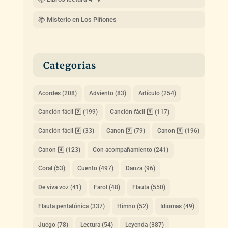
📚 Misterio en Los Piñones
Categorias
Acordes
(208)
Adviento
(83)
Artículo
(254)
Canción fácil 2️⃣
(199)
Canción fácil 3️⃣
(117)
Canción fácil 4️⃣
(33)
Canon 2️⃣
(79)
Canon 3️⃣
(196)
Canon 4️⃣
(123)
Con acompañamiento
(241)
Coral
(53)
Cuento
(497)
Danza
(96)
De viva voz
(41)
Farol
(48)
Flauta
(550)
Flauta pentatónica
(337)
Himno
(52)
Idiomas
(49)
Juego
(78)
Lectura
(54)
Leyenda
(387)