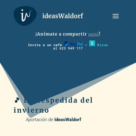
¡Anímate a compartir
aquí
!
Invita a un café
–
Bizum
al 623 949 117
🎵 La despedida del
invierno
Aportación de
IdeasWaldorf