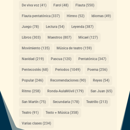
De viva voz
(41)
Farol
(48)
Flauta
(550)
Flauta pentatónica
(337)
Himno
(52)
Idiomas
(49)
Juego
(78)
Lectura
(54)
Leyenda
(387)
Libros
(303)
Maestros
(807)
Micael
(127)
Movimiento
(135)
Música de teatro
(159)
Navidad
(219)
Pascua
(120)
Pentatónica
(347)
Pentecostés
(68)
Periodos
(1049)
Poema
(256)
Popular
(246)
Recomendaciones
(90)
Reyes
(54)
Ritmo
(258)
Ronda-AulaMóvil
(179)
San Juan
(65)
San Martín
(75)
Secundaria
(178)
Teatrillo
(213)
Teatro
(91)
Texto + Música
(358)
Varias clases
(234)