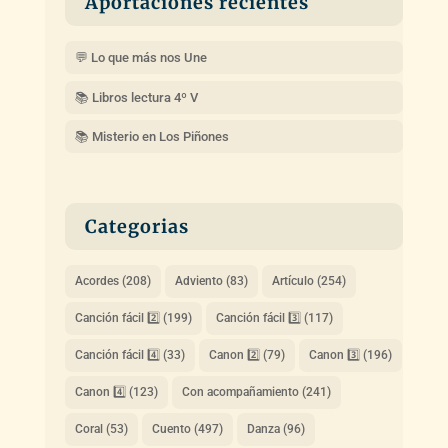
Aportaciones recientes
💬 Lo que más nos Une
📚 Libros lectura 4º V
📚 Misterio en Los Piñones
Categorias
Acordes
(208)
Adviento
(83)
Artículo
(254)
Canción fácil 2️⃣
(199)
Canción fácil 3️⃣
(117)
Canción fácil 4️⃣
(33)
Canon 2️⃣
(79)
Canon 3️⃣
(196)
Canon 4️⃣
(123)
Con acompañamiento
(241)
Coral
(53)
Cuento
(497)
Danza
(96)