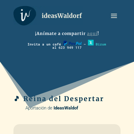
¡Anímate a compartir
aquí
!
Invita a un café
–
Bizum
al 623 949 117
🎵 Reina del Despertar
Aportación de
IdeasWaldof