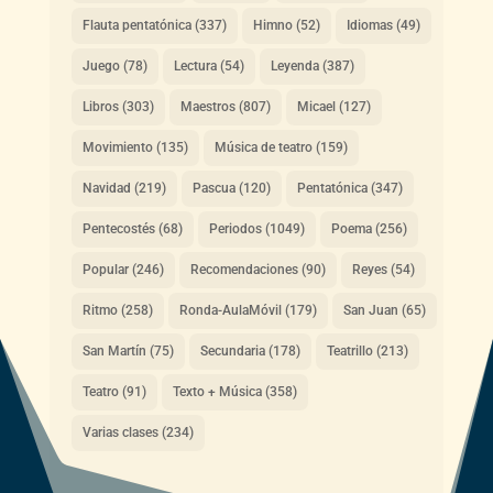
Flauta pentatónica
(337)
Himno
(52)
Idiomas
(49)
Juego
(78)
Lectura
(54)
Leyenda
(387)
Libros
(303)
Maestros
(807)
Micael
(127)
Movimiento
(135)
Música de teatro
(159)
Navidad
(219)
Pascua
(120)
Pentatónica
(347)
Pentecostés
(68)
Periodos
(1049)
Poema
(256)
Popular
(246)
Recomendaciones
(90)
Reyes
(54)
Ritmo
(258)
Ronda-AulaMóvil
(179)
San Juan
(65)
San Martín
(75)
Secundaria
(178)
Teatrillo
(213)
Teatro
(91)
Texto + Música
(358)
Varias clases
(234)