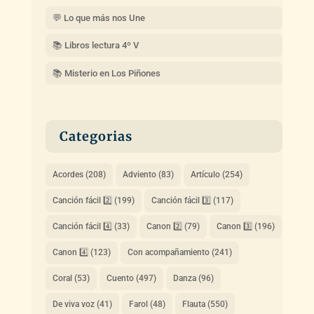
💬 Lo que más nos Une
📚 Libros lectura 4º V
📚 Misterio en Los Piñones
Categorias
Acordes
(208)
Adviento
(83)
Artículo
(254)
Canción fácil 2️⃣
(199)
Canción fácil 3️⃣
(117)
Canción fácil 4️⃣
(33)
Canon 2️⃣
(79)
Canon 3️⃣
(196)
Canon 4️⃣
(123)
Con acompañamiento
(241)
Coral
(53)
Cuento
(497)
Danza
(96)
De viva voz
(41)
Farol
(48)
Flauta
(550)