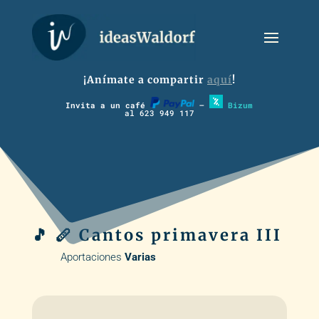
¡Anímate a compartir
aquí
!
Invita a un café
–
Bizum
al 623 949 117
🎵 🪈 Cantos primavera III
Aportaciones
Varias