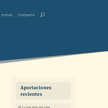
s somos
Compartir
Aportaciones
recientes
💬 Lo que más nos Une