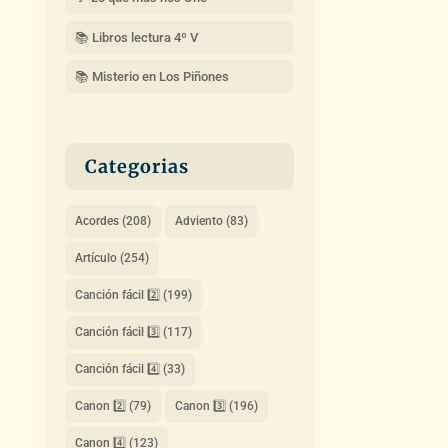
📚 Libros lectura 4º V
📚 Misterio en Los Piñones
Categorias
Acordes
(208)
Adviento
(83)
Artículo
(254)
Canción fácil 2️⃣
(199)
Canción fácil 3️⃣
(117)
Canción fácil 4️⃣
(33)
Canon 2️⃣
(79)
Canon 3️⃣
(196)
Canon 4️⃣
(123)