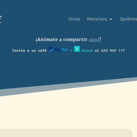
Inicio
Recursos
Quiéne
¡Anímate a compartir
aquí
!
Invita a un café
–
Bizum
al 623 949 117