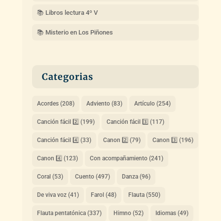
📚 Libros lectura 4º V
📚 Misterio en Los Piñones
Categorias
Acordes
(208)
Adviento
(83)
Artículo
(254)
Canción fácil 2️⃣
(199)
Canción fácil 3️⃣
(117)
Canción fácil 4️⃣
(33)
Canon 2️⃣
(79)
Canon 3️⃣
(196)
Canon 4️⃣
(123)
Con acompañamiento
(241)
Coral
(53)
Cuento
(497)
Danza
(96)
De viva voz
(41)
Farol
(48)
Flauta
(550)
Flauta pentatónica
(337)
Himno
(52)
Idiomas
(49)