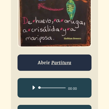
Abrir
Partitura
Reproductor
00:00
de
audio