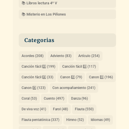
📚 Libros lectura 4º V
📚 Misterio en Los Piñones
Categorias
Acordes
(208)
Adviento
(83)
Artículo
(254)
Canción fácil 2️⃣
(199)
Canción fácil 3️⃣
(117)
Canción fácil 4️⃣
(33)
Canon 2️⃣
(79)
Canon 3️⃣
(196)
Canon 4️⃣
(123)
Con acompañamiento
(241)
Coral
(53)
Cuento
(497)
Danza
(96)
De viva voz
(41)
Farol
(48)
Flauta
(550)
Flauta pentatónica
(337)
Himno
(52)
Idiomas
(49)