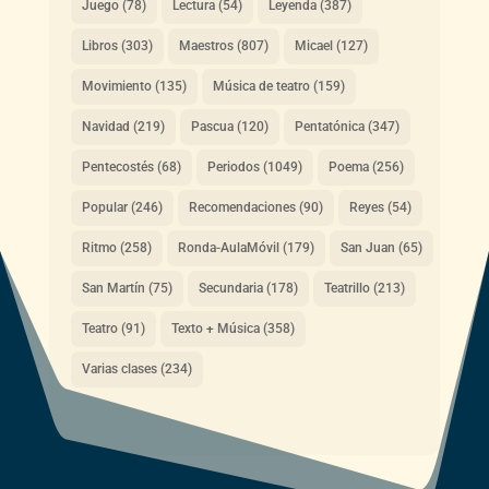
Juego
(78)
Lectura
(54)
Leyenda
(387)
Libros
(303)
Maestros
(807)
Micael
(127)
Movimiento
(135)
Música de teatro
(159)
Navidad
(219)
Pascua
(120)
Pentatónica
(347)
Pentecostés
(68)
Periodos
(1049)
Poema
(256)
Popular
(246)
Recomendaciones
(90)
Reyes
(54)
Ritmo
(258)
Ronda-AulaMóvil
(179)
San Juan
(65)
San Martín
(75)
Secundaria
(178)
Teatrillo
(213)
Teatro
(91)
Texto + Música
(358)
Varias clases
(234)