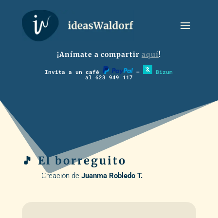
¡Anímate a compartir
aquí
!
Invita a un café
–
Bizum
al 623 949 117
🎵 El borreguito
Creación de
Juanma Robledo T.