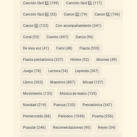
Canción fácil 2️⃣
(199)
Canción fácil 3️⃣
(117)
Canción fácil 4️⃣
(33)
Canon 2️⃣
(79)
Canon 3️⃣
(196)
Canon 4️⃣
(123)
Con acompañamiento
(241)
Coral
(53)
Cuento
(497)
Danza
(96)
De viva voz
(41)
Farol
(48)
Flauta
(550)
Flauta pentatónica
(337)
Himno
(52)
Idiomas
(49)
Juego
(78)
Lectura
(54)
Leyenda
(387)
Libros
(303)
Maestros
(807)
Micael
(127)
Movimiento
(135)
Música de teatro
(159)
Navidad
(219)
Pascua
(120)
Pentatónica
(347)
Pentecostés
(68)
Periodos
(1049)
Poema
(256)
Popular
(246)
Recomendaciones
(90)
Reyes
(54)