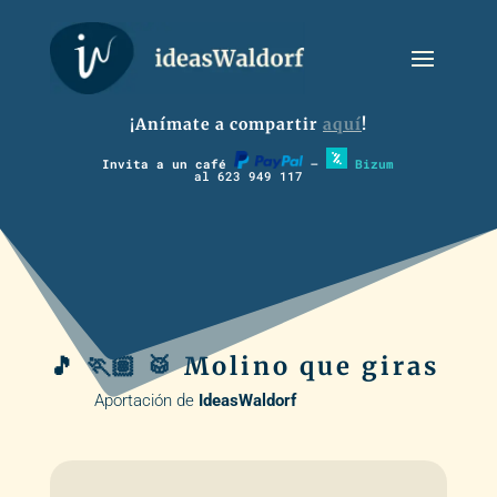
¡Anímate a compartir
aquí
!
Invita a un café
–
Bizum
al 623 949 117
🎵 🏃🏽 🥁 Molino que giras
Aportación de
IdeasWaldorf