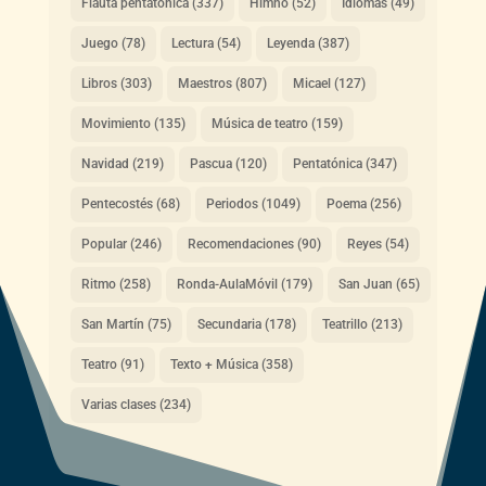
Flauta pentatónica
(337)
Himno
(52)
Idiomas
(49)
Juego
(78)
Lectura
(54)
Leyenda
(387)
Libros
(303)
Maestros
(807)
Micael
(127)
Movimiento
(135)
Música de teatro
(159)
Navidad
(219)
Pascua
(120)
Pentatónica
(347)
Pentecostés
(68)
Periodos
(1049)
Poema
(256)
Popular
(246)
Recomendaciones
(90)
Reyes
(54)
Ritmo
(258)
Ronda-AulaMóvil
(179)
San Juan
(65)
San Martín
(75)
Secundaria
(178)
Teatrillo
(213)
Teatro
(91)
Texto + Música
(358)
Varias clases
(234)