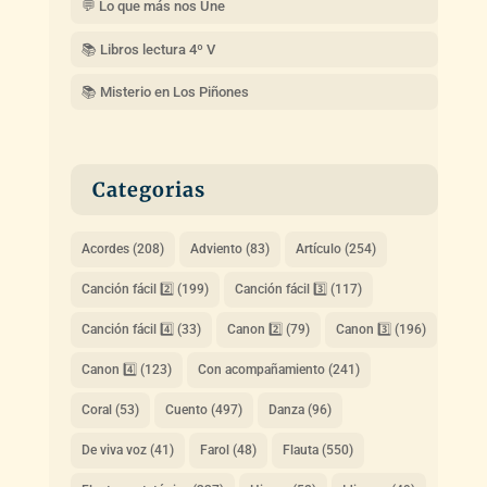
💬 Lo que más nos Une
📚 Libros lectura 4º V
📚 Misterio en Los Piñones
Categorias
Acordes
(208)
Adviento
(83)
Artículo
(254)
Canción fácil 2️⃣
(199)
Canción fácil 3️⃣
(117)
Canción fácil 4️⃣
(33)
Canon 2️⃣
(79)
Canon 3️⃣
(196)
Canon 4️⃣
(123)
Con acompañamiento
(241)
Coral
(53)
Cuento
(497)
Danza
(96)
De viva voz
(41)
Farol
(48)
Flauta
(550)