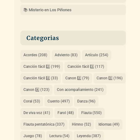
📚 Misterio en Los Piñones
Categorias
Acordes
(208)
Adviento
(83)
Artículo
(254)
Canción fácil 2️⃣
(199)
Canción fácil 3️⃣
(117)
Canción fácil 4️⃣
(33)
Canon 2️⃣
(79)
Canon 3️⃣
(196)
Canon 4️⃣
(123)
Con acompañamiento
(241)
Coral
(53)
Cuento
(497)
Danza
(96)
De viva voz
(41)
Farol
(48)
Flauta
(550)
Flauta pentatónica
(337)
Himno
(52)
Idiomas
(49)
Juego
(78)
Lectura
(54)
Leyenda
(387)