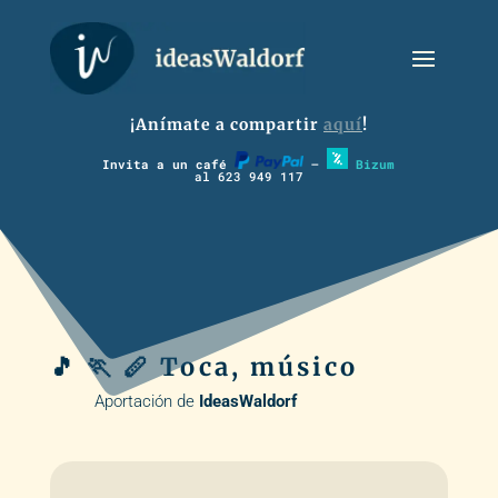
¡Anímate a compartir
aquí
!
Invita a un café
–
Bizum
al 623 949 117
🎵 🏃 🪈 Toca, músico
Aportación de
IdeasWaldorf