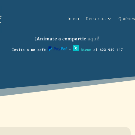
Inicio
Recursos
Quiéne
¡Anímate a compartir
aquí
!
Invita a un café
–
Bizum
al 623 949 117
I