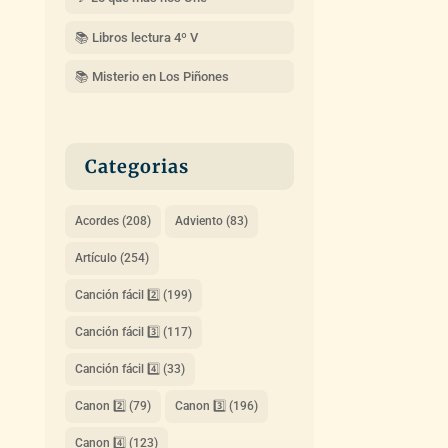
📚 Libros lectura 4º V
📚 Misterio en Los Piñones
Categorias
Acordes
(208)
Adviento
(83)
Artículo
(254)
Canción fácil 2️⃣
(199)
Canción fácil 3️⃣
(117)
Canción fácil 4️⃣
(33)
Canon 2️⃣
(79)
Canon 3️⃣
(196)
Canon 4️⃣
(123)