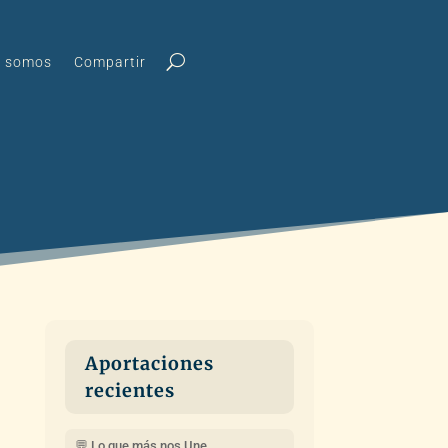
s somos
Compartir
Aportaciones
recientes
💬 Lo que más nos Une