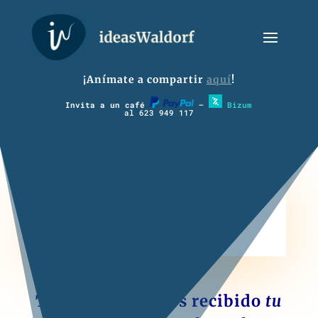
¡Anímate a compartir
aquí
!
Invita a un café
–
Bizum
al 623 949 117
3º Materias
Todavía no hemos recibido
tu