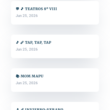
💬 🎵 TEATROS 8º VIII
Jun 25, 2026
🎵 🪈 TAP, TAP, TAP
Jun 25, 2026
📚 MOM MAPU
Jun 25, 2026
🎵 🪈 INVIERNO-VERANO