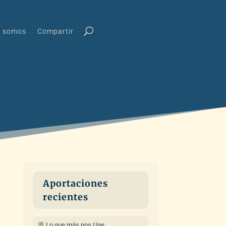
s somos
Compartir
Aportaciones
recientes
💬 Lo que más nos Une