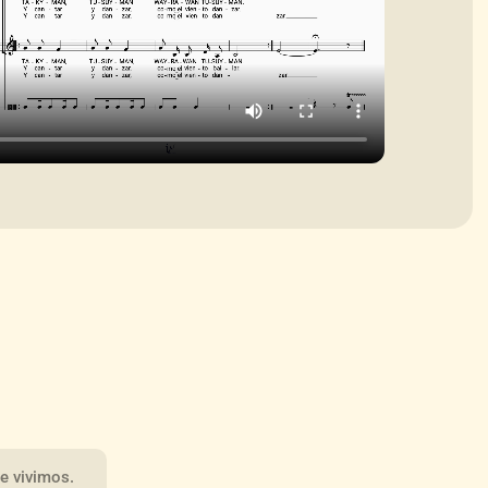
el
volumen.
e vivimos.