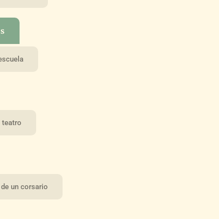
os
 escuela
 teatro
 de un corsario