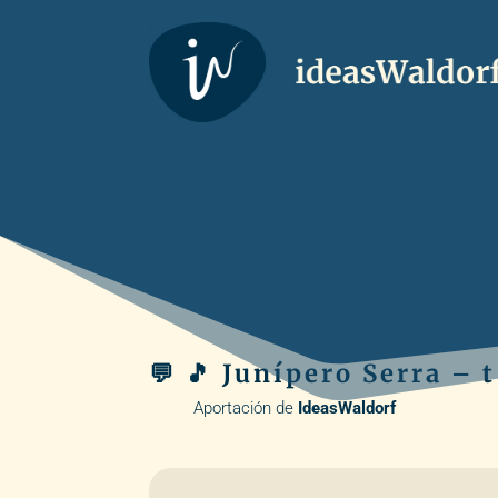
💬 🎵 Junípero Serra – t
Aportación de
I
deasWaldorf