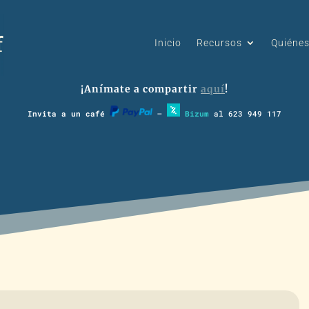
Inicio
Recursos
Quiéne
¡Anímate a compartir
aquí
!
Invita a un café
–
Bizum
al 623 949 117