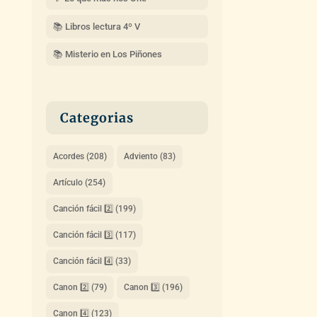
📚 Libros lectura 4º V
📚 Misterio en Los Piñones
Categorias
Acordes
(208)
Adviento
(83)
Artículo
(254)
Canción fácil 2️⃣
(199)
Canción fácil 3️⃣
(117)
Canción fácil 4️⃣
(33)
Canon 2️⃣
(79)
Canon 3️⃣
(196)
Canon 4️⃣
(123)