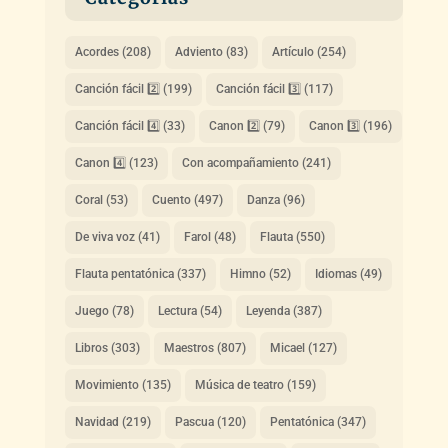
Acordes
(208)
Adviento
(83)
Artículo
(254)
Canción fácil 2️⃣
(199)
Canción fácil 3️⃣
(117)
Canción fácil 4️⃣
(33)
Canon 2️⃣
(79)
Canon 3️⃣
(196)
Canon 4️⃣
(123)
Con acompañamiento
(241)
Coral
(53)
Cuento
(497)
Danza
(96)
De viva voz
(41)
Farol
(48)
Flauta
(550)
Flauta pentatónica
(337)
Himno
(52)
Idiomas
(49)
Juego
(78)
Lectura
(54)
Leyenda
(387)
Libros
(303)
Maestros
(807)
Micael
(127)
Movimiento
(135)
Música de teatro
(159)
Navidad
(219)
Pascua
(120)
Pentatónica
(347)