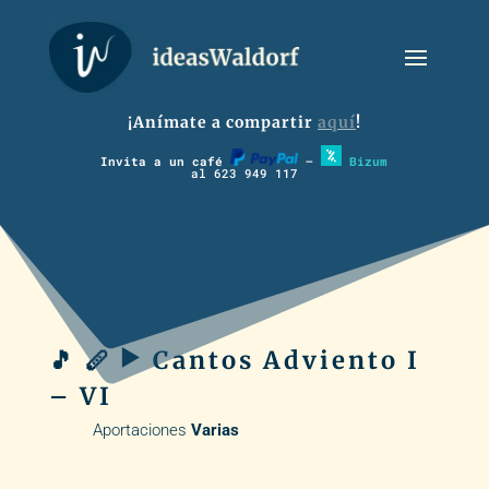
¡Anímate a compartir
aquí
!
Invita a un café
–
Bizum
al 623 949 117
🎵 🪈 ▶️ Cantos Adviento I
– VI
Aportaciones
Varias